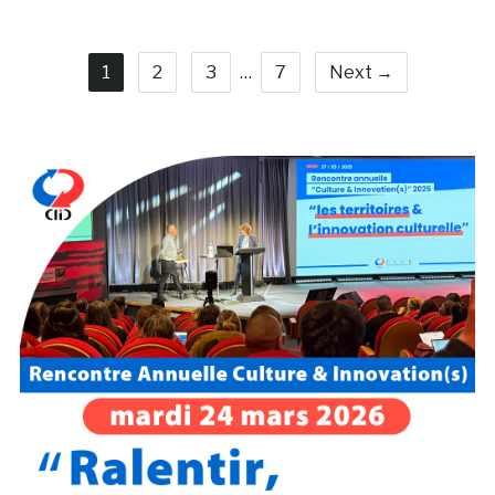
1
2
3
…
7
Next →