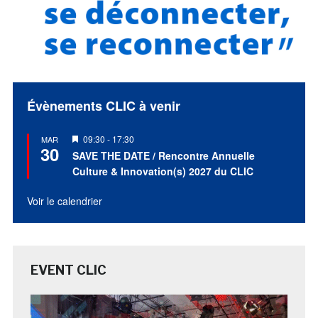
Évènements CLIC à venir
Mis
09:30
-
17:30
MAR
30
en
SAVE THE DATE / Rencontre Annuelle
avant
Culture & Innovation(s) 2027 du CLIC
Voir le calendrier
EVENT CLIC