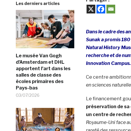
Les derniers articles
Dans le cadre des an
Sunak a promis 180 mi
Natural History Mus
recherche et de numé
Le musée Van Gogh
d’Amsterdam et DHL
Innovation Campus.
apportent l’art dans les
salles de classe des
Ce centre ambition
écoles primaires des
en sciences naturell
Pays-bas
03/07/2026
Le financement go
préservation de sa 
un centre de reche
Royaume-Uni face au
rareté des ressources