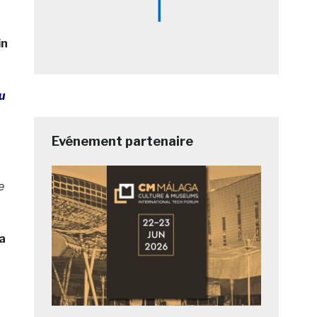
in
u
Evénement partenaire
e
la