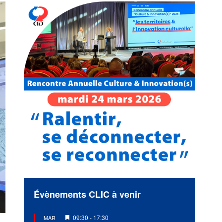
Évènements CLIC à venir
Mis
09:30
-
17:30
MAR