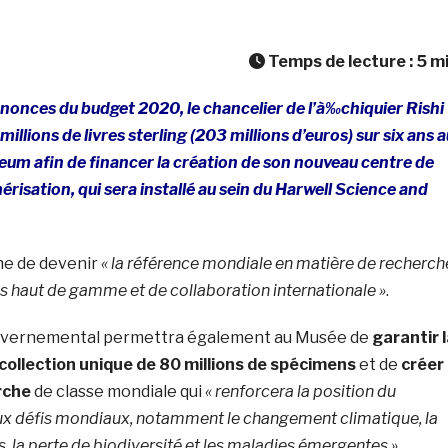
Temps de lecture :
5
m
nonces du budget 2020, le chancelier de l’à‰chiquier Rishi
llions de livres sterling (203 millions d’euros) sur six ans a
eum afin de financer la création de son nouveau centre de
risation, qui sera installé au sein du Harwell Science and
ne de devenir
« la référence mondiale en matière de recherch
es haut de gamme et de collaboration internationale »
.
uvernemental permettra également au Musée de
garantir 
collection unique de 80 millions de spécimens
et de
créer
rche
de classe mondiale qui
« renforcera la position du
x défis mondiaux, notamment le changement climatique, la
, la perte de biodiversité et les maladies émergentes »
.