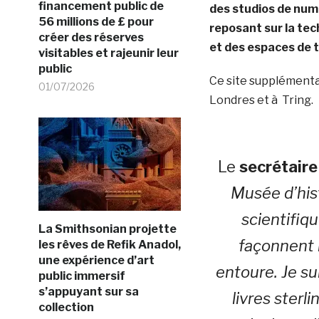
financement public de
des studios de num
56 millions de £ pour
reposant sur la tec
créer des réserves
et des espaces de 
visitables et rajeunir leur
public
Ce site supplémenta
01/07/2026
Londres et à Tring.
Le
secrétaire
Musée d’hist
scientifiq
La Smithsonian projette
façonnent 
les rêves de Refik Anadol,
une expérience d’art
entoure.
Je su
public immersif
s’appuyant sur sa
livres sterl
collection