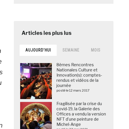
x
n
AUJOURD’HUI
SEMAINE
MOIS
e
8èmes Rencontres
Nationales Culture et
s
Innovation(s): comptes-
rendus et vidéos de la
u
journée
posté le 12 mars 2017
Fragilisée par la crise du
covid-19, la Galerie des
Offices a vendu la version
NFT d’une peinture de
n
Michel-Ange