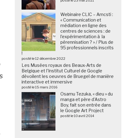
posté le 23 mai 2021
Webinaire CLIC – Amcsti :
« Communication et
médiation en ligne des
a
centres de sciences : de
l’expérimentation à la
pérennisation ? » / Plus de
95 professionnels inscrits
!
posté le 12 décembre 2022
n
Les Musées royaux des Beaux-Arts de
Belgique et l’Institut Culturel de Google
s
dévoilent les oeuvres de Bruegel de manière
interactive et immersive
posté le 15 mars 2016
Osamu Tezuka, « dieu » du
manga et père d’Astro
Boy, fait son entrée dans
le Google Art Project
posté le 10 avril 2014
e