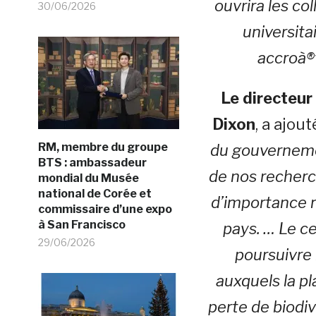
ouvrira les co
30/06/2026
universita
accroà®t
Le directeur
Dixon
, a ajout
RM, membre du groupe
du gouvernemen
BTS : ambassadeur
de nos recherch
mondial du Musée
national de Corée et
d’importance m
commissaire d’une expo
à San Francisco
pays. …
Le c
29/06/2026
poursuivre 
auxquels la p
perte de biodiv