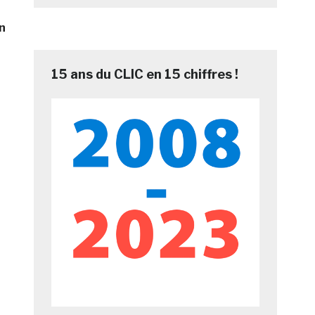
n
15 ans du CLIC en 15 chiffres !
e