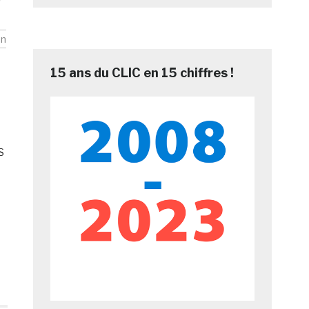
on
15 ans du CLIC en 15 chiffres !
S