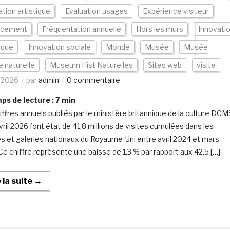
tion artistique
Evaluation usages
Expérience visiteur
ncement
Fréquentation annuelle
Hors les murs
Innovati
ique
Innovation sociale
Monde
Musée
Musée
e naturelle
Museum Hist Naturelles
Sites web
visite
/2026
par
admin
0 commentaire
s de lecture :
7
min
iffres annuels publiés par le ministère britannique de la culture DCM
vril 2026 font état de 41,8 millions de visites cumulées dans les
 et galeries nationaux du Royaume-Uni entre avril 2024 et mars
Ce chiffre représente une baisse de 1,3 % par rapport aux 42,5 […]
e la suite →