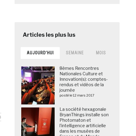
AUJOURD’HUI
SEMAINE
MOIS
8èmes Rencontres
Nationales Culture et
Innovation(s): comptes-
rendus et vidéos de la
journée
posté le 12 mars 2017
La société hexagonale
BryanThings installe son
é
Photomaton et
l’intelligence artificielle
dans les musées de