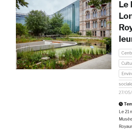
Le 
Lon
Roy
leu
Cent
Cultu
Envi
social
27/05
Temp
Le 21 
Musées
Royaume