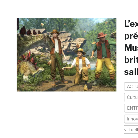
L’e
pré
Mus
bri
sal
ACTU
Cultu
ENTR
Inno
virtuel