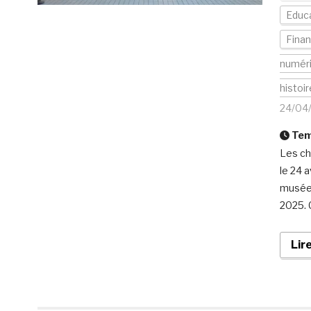
Educa
Fina
numér
histoir
24/04
Temp
Les ch
le 24 a
musées
2025. 
Lir