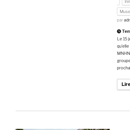
In
Muse
par
ad
Temp
Le 15 
qu’ell
MNHN a
groupe
procha
Lir