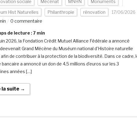
novation sociale
Mécénat
MNHN
Monuments
um Hist Naturelles
Philanthropie
rénovation
17/06/2026
min
0 commentaire
s de lecture :
7
min
juin 2026, la Fondation Crédit Mutuel Alliance Fédérale a annoncé
e deevenait Grand Mécène du Muséum national d’Histoire naturelle
fin de contribuer à la protection de la biodiversité. Dans ce cadre, 
 bancaire a annoncé un don de 4,5 millions d’euros sur les 3
ines années […]
e la suite →