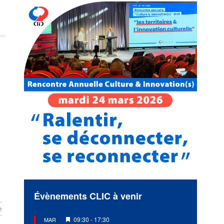
Évènements CLIC à venir
e
Mis
09:30
-
17:30
MAR