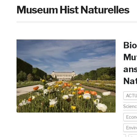
Museum Hist Naturelles
Bio
Mut
ans
Nat
ACTU
Scien
Econo
Envi