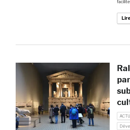
facili
Lir
Ral
pa
sub
cul
ACTU
Déve