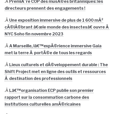
.Â
PremiÃ¨re COP des musÃ©es britanniques: les
directeurs prennent des engagements !
.Â
Une exposition immersive de plus de 1 600 mÂ²
cÃ©lÃ©brant â€œle monde des insectesâ€ ouvre Ã
NYC Soho fin novembre 2023
.Â
A Marseille, lâ€™expÃ©rience immersive Gaia
met la terre Ã portÃ©e de tous les regards
.Â
Lieux culturels et dÃ©veloppement durable : The
Shift Project met en ligne des outils et ressources
Ã destination des professionnels
.Â
Lâ€™organisation ECP publie son premier
rapport sur la consommation carbone des
institutions culturelles amÃ©ricaines