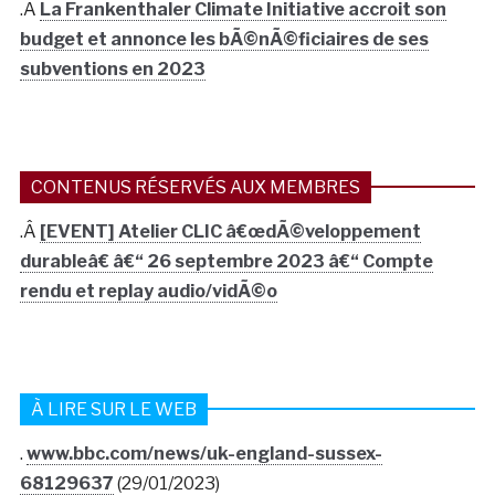
.Â
La Frankenthaler Climate Initiative accroit son
budget et annonce les bÃ©nÃ©ficiaires de ses
subventions en 2023
CONTENUS RÉSERVÉS AUX MEMBRES
.Â
[EVENT] Atelier CLIC â€œdÃ©veloppement
durableâ€ â€“ 26 septembre 2023 â€“ Compte
rendu et replay audio/vidÃ©o
À LIRE SUR LE WEB
.
www.bbc.com/news/uk-england-sussex-
68129637
(29/01/2023)