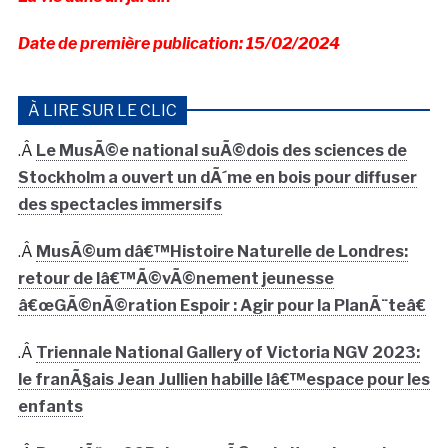
Date de première publication: 15/02/2024
À LIRE SUR LE CLIC
.Â
Le MusÃ©e national suÃ©dois des sciences de
Stockholm a ouvert un dÃ´me en bois pour diffuser
des spectacles immersifs
.Â
MusÃ©um dâ€™Histoire Naturelle de Londres:
retour de lâ€™Ã©vÃ©nement jeunesse
â€œGÃ©nÃ©ration Espoir : Agir pour la PlanÃ¨teâ€
.Â
Triennale National Gallery of Victoria NGV 2023:
le franÃ§ais Jean Jullien habille lâ€™espace pour les
enfants