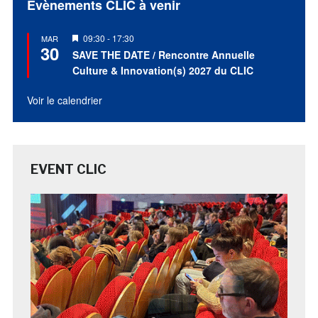
Évènements CLIC à venir
Mis
09:30
-
17:30
MAR
30
en
SAVE THE DATE / Rencontre Annuelle
avant
Culture & Innovation(s) 2027 du CLIC
Voir le calendrier
EVENT CLIC