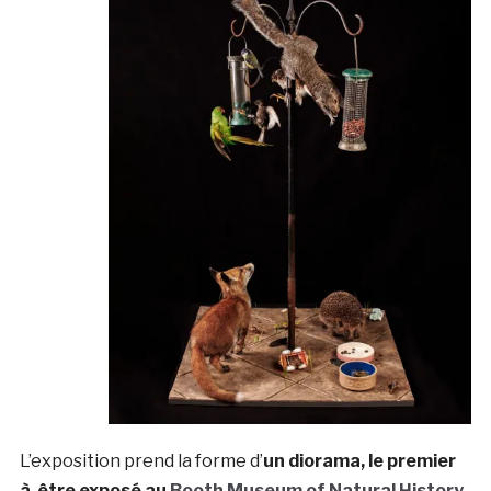
L’exposition prend la forme d’
un diorama, le premier
à être exposé au
Booth Museum of Natural History