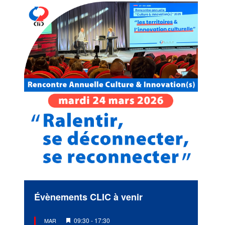
Évènements CLIC à venir
Mis
09:30
-
17:30
MAR