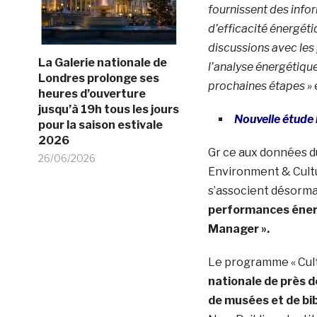
fournissent des infor
d’efficacité énergéti
discussions avec les 
La Galerie nationale de
l’analyse énergétique 
Londres prolonge ses
prochaines étapes »
heures d’ouverture
jusqu’à 19h tous les jours
Nouvelle étude 
pour la saison estivale
2026
Gr ce aux données du
26/06/2026
Environment & Cultu
s’associent désorma
performances énerg
Manager ».
Le programme « Cult
nationale de près d
de musées et de bi