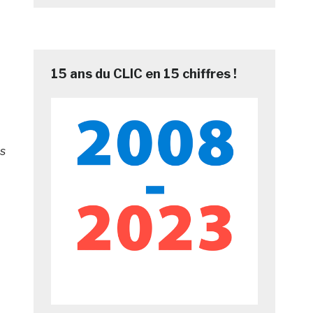
15 ans du CLIC en 15 chiffres !
es