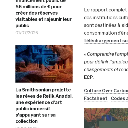
financement public de
56 millions de £ pour
Le rapport complet
créer des réserves
des institutions cult
visitables et rajeunir leur
sont destinées à aid
public
01/07/2026
consommation d’éner
téléchargement sur 
« Comprendre l’ample
pour définir l’ample
changements et rendr
ECP
.
La Smithsonian projette
Culture Over Carbo
les rêves de Refik Anadol,
Factsheet
Codes a
une expérience d’art
public immersif
s’appuyant sur sa
collection