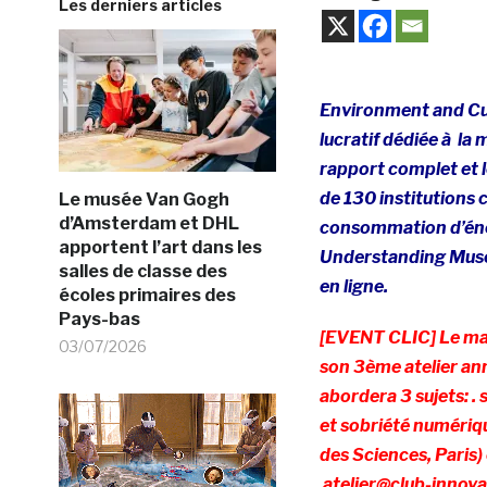
Les derniers articles
Environment and Cul
lucratif dédiée à la 
rapport complet et 
de 130 institutions 
Le musée Van Gogh
d’Amsterdam et DHL
consommation d’éner
apportent l’art dans les
Understanding Muse
salles de classe des
en ligne.
écoles primaires des
Pays-bas
[EVENT CLIC] Le mar
03/07/2026
son 3ème atelier an
abordera 3 sujets: .
et sobriété numériqu
des Sciences, Paris) 
atelier@club-innova