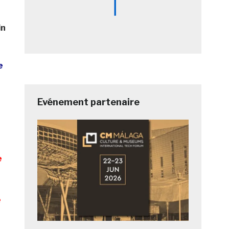
in
e
Evénement partenaire
e
é