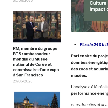
30/06/2026
Plus de 240 b t
RM, membre du groupe
BTS : ambassadeur
Partenaire du proj
mondial du Musée
données énergétique
national de Corée et
des zoos et aquariu
commissaire d’une expo
à San Francisco
musées.
29/06/2026
L’analyse a été réali
performance énergé
« Les données et ana