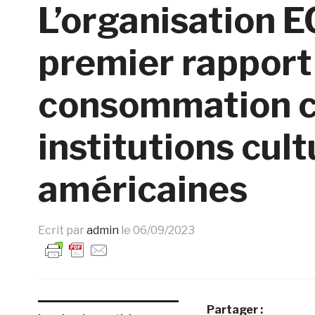
L’organisation E
premier rapport 
consommation c
institutions cult
américaines
Ecrit par
admin
le
06/09/2023
Partager :