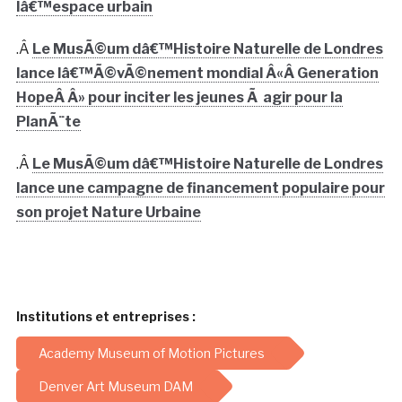
lâ€™espace urbain
.Â
Le MusÃ©um dâ€™Histoire Naturelle de Londres
lance lâ€™Ã©vÃ©nement mondial Â«Â Generation
HopeÂ Â» pour inciter les jeunes Ã agir pour la
PlanÃ¨te
.Â
Le MusÃ©um dâ€™Histoire Naturelle de Londres
lance une campagne de financement populaire pour
son projet Nature Urbaine
Institutions et entreprises :
Academy Museum of Motion Pictures
Denver Art Museum DAM