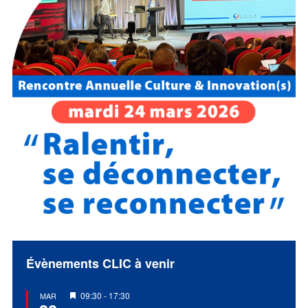
Évènements CLIC à venir
Mis
09:30
-
17:30
MAR
en