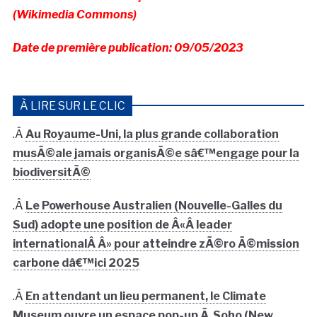
(Wikimedia Commons)
Date de première publication: 09/05/2023
À LIRE SUR LE CLIC
.Â
Au Royaume-Uni, la plus grande collaboration
musÃ©ale jamais organisÃ©e sâ€™engage pour la
biodiversitÃ©
.Â
Le Powerhouse Australien (Nouvelle-Galles du
Sud) adopte une position de Â«Â leader
internationalÂ Â» pour atteindre zÃ©ro Ã©mission
carbone dâ€™ici 2025
.Â
En attendant un lieu permanent, le Climate
Museum ouvre un espace pop-up Ã Soho (New