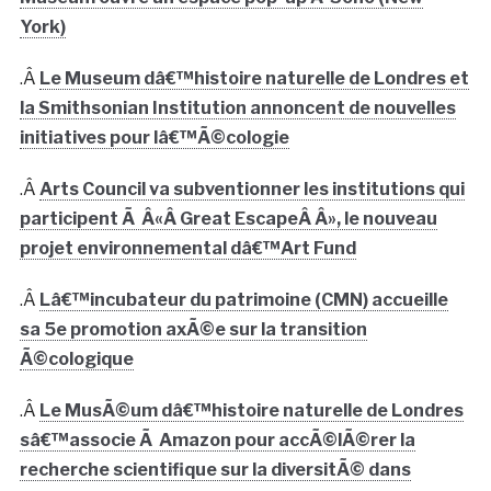
York)
.Â
Le Museum dâ€™histoire naturelle de Londres et
la Smithsonian Institution annoncent de nouvelles
initiatives pour lâ€™Ã©cologie
.Â
Arts Council va subventionner les institutions qui
participent Ã Â«Â Great EscapeÂ Â», le nouveau
projet environnemental dâ€™Art Fund
.Â
Lâ€™incubateur du patrimoine (CMN) accueille
sa 5e promotion axÃ©e sur la transition
Ã©cologique
.Â
Le MusÃ©um dâ€™histoire naturelle de Londres
sâ€™associe Ã Amazon pour accÃ©lÃ©rer la
recherche scientifique sur la diversitÃ© dans