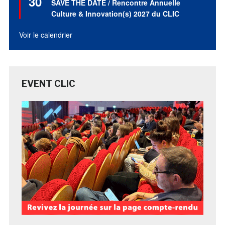
30
SAVE THE DATE / Rencontre Annuelle
avant
Culture & Innovation(s) 2027 du CLIC
Voir le calendrier
EVENT CLIC