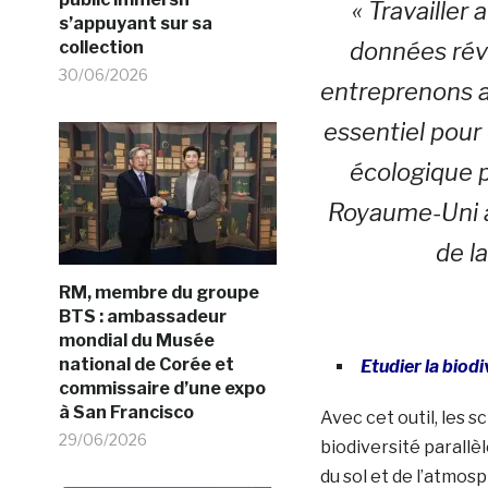
« Travaille
s’appuyant sur sa
collection
données révo
30/06/2026
entreprenons a
essentiel pour
écologique p
Royaume-Uni à 
de la
RM, membre du groupe
BTS : ambassadeur
mondial du Musée
national de Corée et
Etudier la biodi
commissaire d’une expo
à San Francisco
Avec cet outil, les s
29/06/2026
biodiversité parall
du sol et de l’atmos