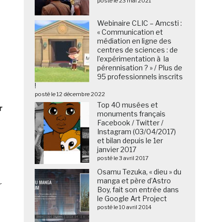
posté le 23 mai 2021
Webinaire CLIC – Amcsti :
« Communication et
médiation en ligne des
centres de sciences : de
l’expérimentation à la
pérennisation ? » / Plus de
95 professionnels inscrits
!
posté le 12 décembre 2022
Top 40 musées et
r
monuments français
Facebook / Twitter /
Instagram (03/04/2017)
et bilan depuis le 1er
janvier 2017
posté le 3 avril 2017
Osamu Tezuka, « dieu » du
manga et père d’Astro
r
Boy, fait son entrée dans
le Google Art Project
posté le 10 avril 2014