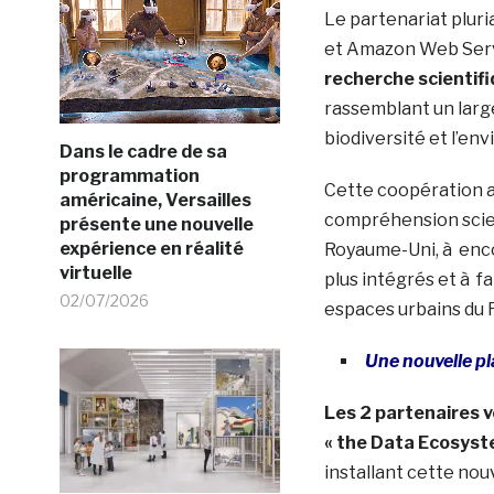
Le partenariat pluri
et Amazon Web Serv
recherche scientif
rassemblant un large
biodiversité et l’en
Dans le cadre de sa
programmation
Cette coopération ai
américaine, Versailles
compréhension scien
présente une nouvelle
expérience en réalité
Royaume-Uni, à enc
virtuelle
plus intégrés et à f
02/07/2026
espaces urbains du
Une nouvelle p
Les 2 partenaires 
« the Data Ecosyste
installant cette no