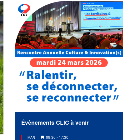
Évènements CLIC à venir
Mis
09:30
-
17:30
MAR