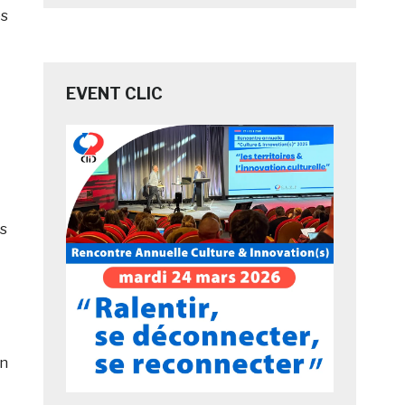
es
EVENT CLIC
es
En