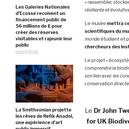
« rassembler, stocke
Les Galeries Nationales
résiliente et évolutiv
d’Ecosse recoivent un
financement public de
Le musée
mettra ce
56 millions de £ pour
scientifiques du m
créer des réserves
visitables et rajeunir leur
monde étudiant et p
public
chercheurs des ins
01/07/2026
Le projet « écosyst
comprendre la biodiv
son lien avec les co
conservation directe
Le
Dr John Tw
La Smithsonian projette
les rêves de Refik Anadol,
for UK Biodiv
une expérience d’art
public immersif