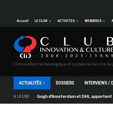
Accueil
LE CLUB
ACTIVITES
MEMBRES
L'innovation technologique et sociale au service du 
ACTUALITÉS
DOSSIERS
INTERVIEWS / 
usée Van Gogh d’Amsterdam et DHL apportent l’art dans 
A LA UNE