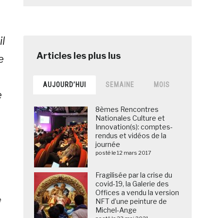
l
e
AUJOURD’HUI
SEMAINE
MOIS
e
8èmes Rencontres
Nationales Culture et
Innovation(s): comptes-
rendus et vidéos de la
journée
posté le 12 mars 2017
Fragilisée par la crise du
covid-19, la Galerie des
Offices a vendu la version
e
NFT d’une peinture de
Michel-Ange