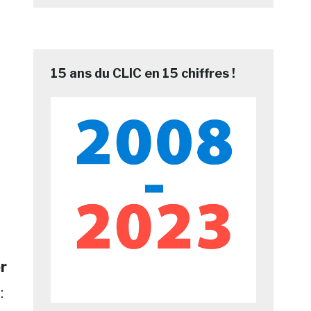
15 ans du CLIC en 15 chiffres !
r
: