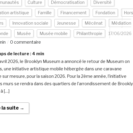
munautés
Culture
Démocratisation
Diversité
tion artistique
Famille
Financement
Fondation
Hor
rs
Innovation sociale
Jeunesse
Mécénat
Médiation
nde
Musée
Musée mobile
Philanthropie
17/06/2026
min
0 commentaire
s de lecture :
4
min
avril 2026, le Brooklyn Museum a annoncé le retour de Museum on
, une initiative artistique mobile hébergée dans une caravane
 sur mesure, pour la saison 2026. Pour la 2ème année, l’initiative
es murs se rendra dans des quartiers de l’arrondissement de Brookly
à […]
e la suite →