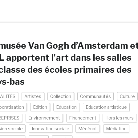
 musée Van Gogh d’Amsterdam e
 apportent l’art dans les salles
classe des écoles primaires des
ys-bas
ALITÉS
Artistes
Collection
Communautés
Culture
cratisation
Edition
Education
Education artistique
EPRISES
Environnement
Financement
Hors les murs
sion sociale
Innovation sociale
Mécénat
Médiation