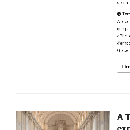
comme
Temp
A l’oc
que pa
« Phot
d’empo
Grâce à
Lir
A T
exp