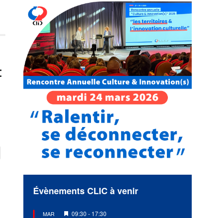
t
Évènements CLIC à venir
Mis
09:30
-
17:30
MAR