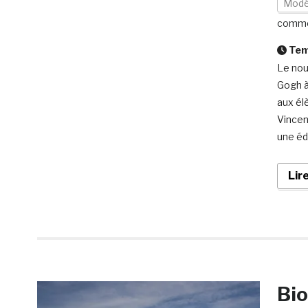
Modé
comme
Temp
Le nou
Gogh à
aux élè
Vincen
une éd
Lir
Bio