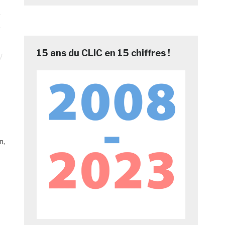
s
15 ans du CLIC en 15 chiffres !
n,