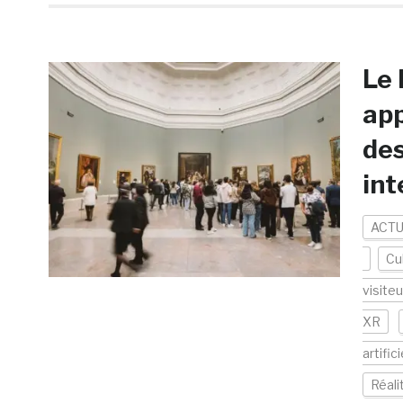
Le 
app
des
int
ACTU
Cu
visiteu
XR
artifici
Réal