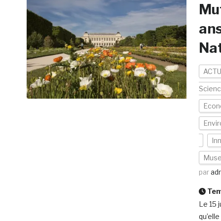
Mut
ans
Nat
ACTU
Scien
Econo
Envi
In
Muse
par
ad
Temp
Le 15 
qu’ell