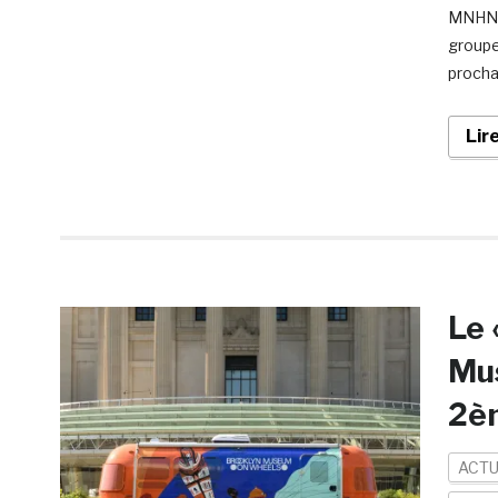
MNHN a
groupe
procha
Lir
Le 
Mu
2è
ACTU