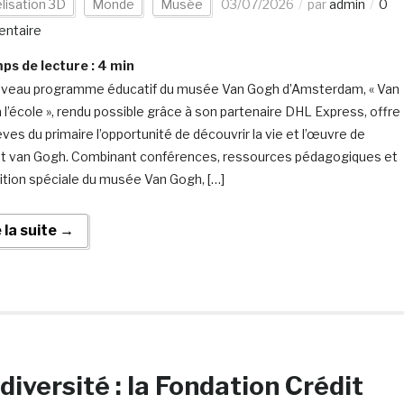
lisation 3D
Monde
Musée
03/07/2026
par
admin
0
ntaire
s de lecture :
4
min
veau programme éducatif du musée Van Gogh d’Amsterdam, « Van
 l’école », rendu possible grâce à son partenaire DHL Express, offre
ves du primaire l’opportunité de découvrir la vie et l’œuvre de
t van Gogh. Combinant conférences, ressources pédagogiques et
ition spéciale du musée Van Gogh, […]
e la suite →
diversité : la Fondation Crédit