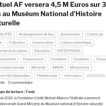
uel AF versera 4,5 M Euros sur 3
 au Muséum National d’Histoire
urelle
ALITÉS
Aménagement de lieu
Anniversaire
Centre de
ce
Collection
Conservation
Culture scientifique
mie de la culture
Education
ENTREPRISES
ronnement
Financement
Fondation
Fondation
Franc
novation sociale
Mécénat
MNHN
Monuments
um Hist Naturelles
Philanthropie
rénovation
17/06/2026
min
0 commentaire
s de lecture :
7
min
juin 2026, la Fondation Crédit Mutuel Alliance Fédérale a annoncé
e deevenait Grand Mécène du Muséum national d’Histoire naturelle