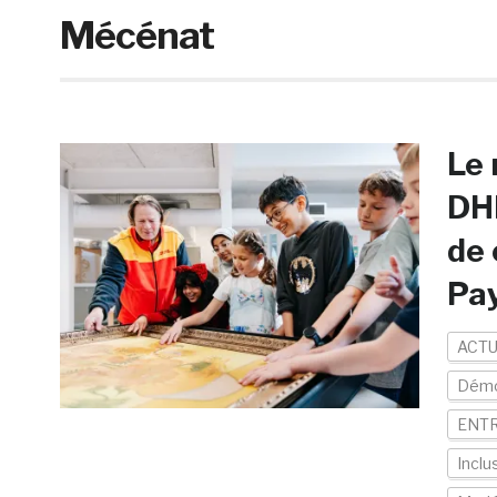
Mécénat
Le
DHL
de 
Pa
ACTU
Démo
ENTR
Inclu