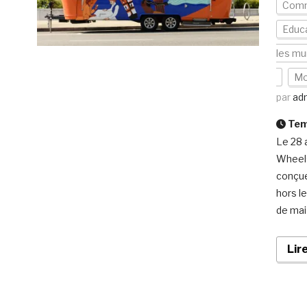
Com
Educa
les mu
Mo
par
ad
Temp
Le 28 
Wheels
conçue
hors l
de mai 
Lir