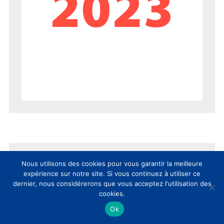
Nous utilisons des cookies pour vous garantir la meilleure
expérience sur notre site. Si vous continuez à utiliser ce
dernier, nous considérerons que vous acceptez l'utilisation des
AUJOURD’HUI
SEMAINE
MOIS
cookies.
Ok
8èmes Rencontres Nationales