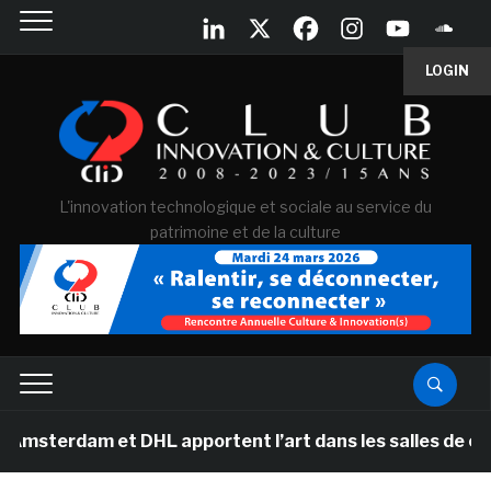
LOGIN
L'innovation technologique et sociale au service du
patrimoine et de la culture
et DHL apportent l’art dans les salles de classe des éc