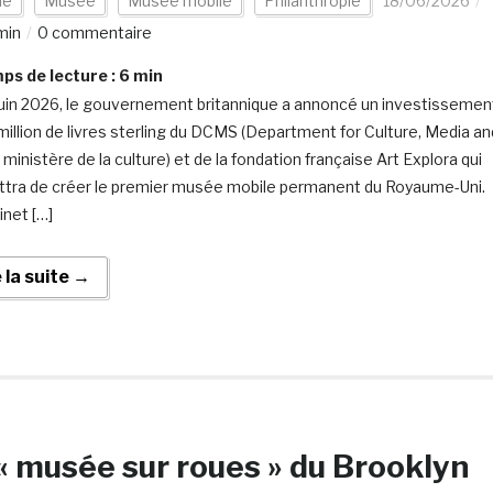
de
Musée
Musée mobile
Philanthropie
18/06/2026
min
0 commentaire
s de lecture :
6
min
juin 2026, le gouvernement britannique a annoncé un investissemen
 million de livres sterling du DCMS (Department for Culture, Media an
 ministère de la culture) et de la fondation française Art Explora qui
tra de créer le premier musée mobile permanent du Royaume-Uni.
inet […]
e la suite →
« musée sur roues » du Brooklyn