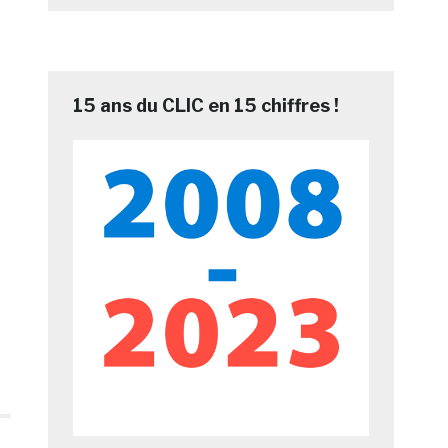
15 ans du CLIC en 15 chiffres !