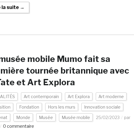
e la suite →
musée mobile Mumo fait sa
mière tournée britannique avec
Tate et Art Explora
ALITÉS
Art contemporain
Art Explora
Art moderne
ition
Fondation
Hors les murs
Innovation sociale
nat
Monde
Musée
Musée mobile
25/02/2023
par
0 commentaire