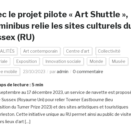
c le projet pilote « Art Shuttle »,
minibus relie les sites culturels d
sex (RU)
ALITÉS
Art contemporain
Centre d'art
Collectivité
riale
Exposition
Innovation sociale
Monde
Musée
e mobile
23/10/2023
par
admin
0 commentaire
s de lecture :
5
min
septembre au 17 décembre 2023, un service de navette est propos
e Sussex (Royaume Uni) pour relier Towner Eastbourne (lieu
sition du Turner Prize 2023) et des sites artistiques et touristiques
leston. Cette initiative unique au RU permet ainsi au public de visite
rs lieux d’art […]