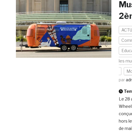
Mu
2è
ACTU
Com
Educa
les mu
Mo
par
ad
Temp
Le 28 
Wheels
conçue
hors l
de mai 