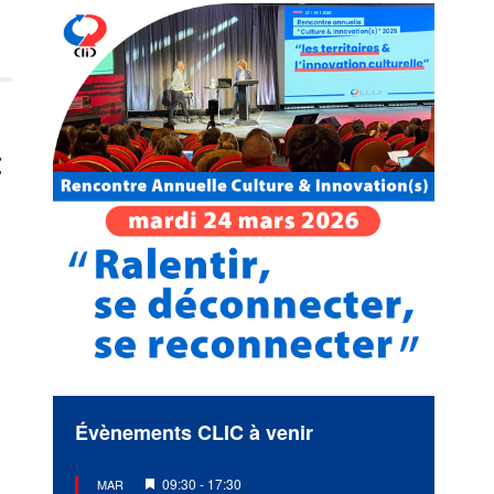
t
Évènements CLIC à venir
Mis
09:30
-
17:30
MAR