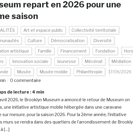
seum repart en 2026 pour une
me saison
ALITÉS
Art et espace public
Collectivité territoriale
munautés
Culture
Démocratisation
Diversité
tion artistique
Famille
Financement
Fondation
Hor
rs
Innovation sociale
Jeunesse
Mécénat
Médiation
nde
Musée
Musée mobile
Philanthropie
17/06/2026
min
0 commentaire
s de lecture :
4
min
avril 2026, le Brooklyn Museum a annoncé le retour de Museum on
, une initiative artistique mobile hébergée dans une caravane
 sur mesure, pour la saison 2026. Pour la 2ème année, l’initiative
es murs se rendra dans des quartiers de l’arrondissement de Brookly
à […]