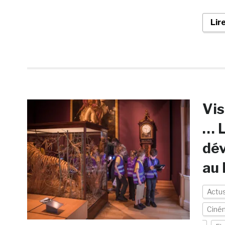
Lir
Vis
… L
dév
au
Actu
Ciné