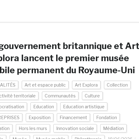
gouvernement britannique et Ar
lora lancent le premier musée
bile permanent du Royaume-Uni
ALITÉS
Art et espace public
Art Explora
Collection
ctivité territoriale
Communautés
Culture
cratisation
Education
Education artistique
EPRISES
Exposition
Financement
Fondation
ation
Hors les murs
Innovation sociale
Médiation