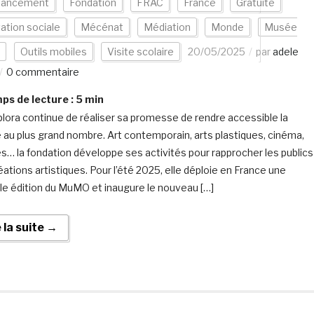
nancement
Fondation
FRAC
France
Gratuité
ation sociale
Mécénat
Médiation
Monde
Musée
Outils mobiles
Visite scolaire
20/05/2025
par
adele
0 commentaire
s de lecture :
5
min
plora continue de réaliser sa promesse de rendre accessible la
e au plus grand nombre. Art contemporain, arts plastiques, cinéma,
… la fondation développe ses activités pour rapprocher les publics
éations artistiques. Pour l’été 2025, elle déploie en France une
le édition du MuMO et inaugure le nouveau […]
e la suite →