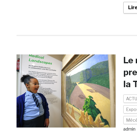
Lir
Le 
pre
la 
ACTU
Expos
Mécé
admin