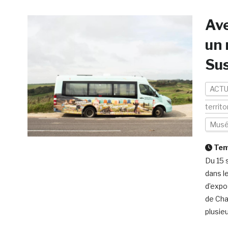
Ave
un 
Sus
ACTU
territo
Musé
Temp
Du 15 
dans l
d’expo
de Char
plusieu