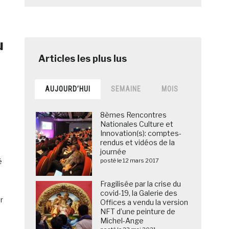
u
AUJOURD’HUI
SEMAINE
MOIS
8èmes Rencontres
Nationales Culture et
Innovation(s): comptes-
rendus et vidéos de la
journée
é
posté le 12 mars 2017
Fragilisée par la crise du
covid-19, la Galerie des
r
Offices a vendu la version
NFT d’une peinture de
Michel-Ange