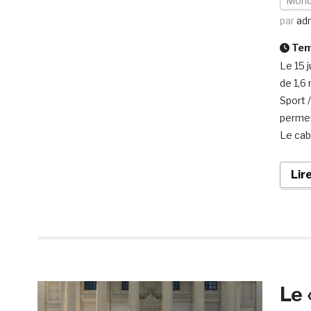
Mon
par
ad
Temp
Le 15 
de 1,6
Sport /
permet
Le cab
Lir
Le 