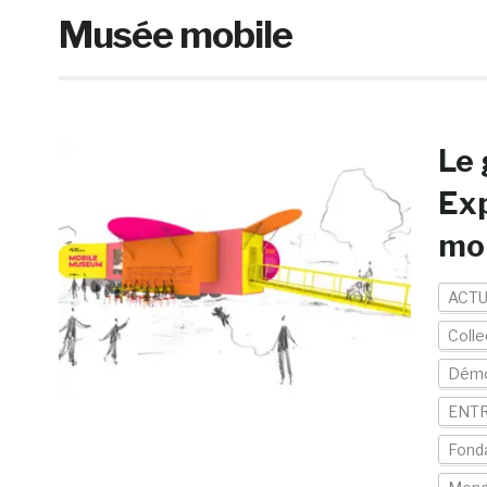
Musée mobile
Le 
Exp
mo
ACTU
Colle
Démo
ENTR
Fond