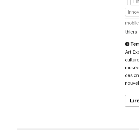
Fi
Innov
mobile
thiers
Temp
Art Ex
cultur
musées
des cr
nouvel
Lir