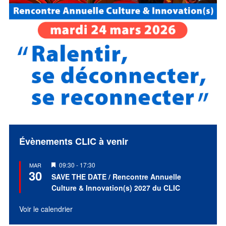
Évènements CLIC à venir
Mis
09:30
-
17:30
MAR
30
en
SAVE THE DATE / Rencontre Annuelle
avant
Culture & Innovation(s) 2027 du CLIC
Voir le calendrier