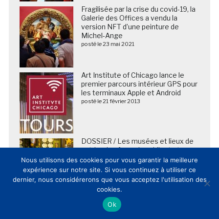
Fragilisée par la crise du covid-19, la
Galerie des Offices a vendu la
version NFT d’une peinture de
Michel-Ange
posté le 23 mai 2021
Art Institute of Chicago lance le
premier parcours intérieur GPS pour
les terminaux Apple et Android
posté le 21 février 2013
DOSSIER / Les musées et lieux de
patrimoine français publient et
commentent leur fréquentation
Nous utilisons des cookies pour vous garantir la meilleure
2025 (20/02/2026)
expérience sur notre site. Si vous continuez à utiliser ce
posté le 20 février 2026
dernier, nous considérerons que vous acceptez l'utilisation des
cookies.
Ok
A la Grande Halle de la Villette, l’expo
spectacle « Imagine Van Gogh »