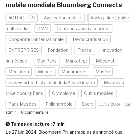
mobile mondiale Bloomberg Connects
ACTUALITÉS
Application mobile
Audio guide / guide
multimédia
CMN
Contenus audio / sonores
Coopération internationale
Démocratisation
ENTREPRISES
Fondation
France
Innovation
numérique
Mad Paris
Marketing
Mécénat
Médiation
Monde
Monuments
Musée
musée art et histoire du JudaÃ¯sme (mahJ)
Musée du
Luxembourg Paris
Olympisme
Outils mobiles
Paris Musées
Philanthropie
Sport
10/07/2024
par
admin
0 commentaire
Temps de lecture :
7
min
Le 27 juin 2024, Bloomberg Philanthropies a annoncé que