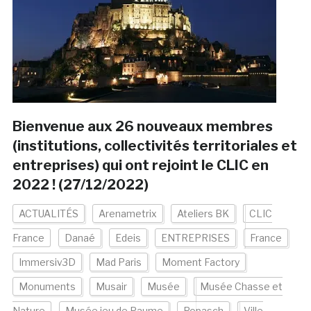
Bienvenue aux 26 nouveaux membres
(institutions, collectivités territoriales et
entreprises) qui ont rejoint le CLIC en
2022 ! (27/12/2022)
ACTUALITÉS
Arenametrix
Ateliers BK
CLIC
France
Danaé
Edeis
ENTREPRISES
France
Immersiv3D
Mad Paris
Moment Factory
Monuments
Musair
Musée
Musée Chasse et
Nature
Musée jeu de Paume
Popasch
Ville