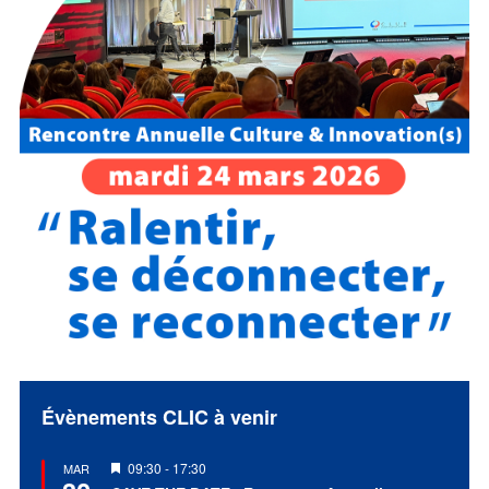
Évènements CLIC à venir
Mis
09:30
-
17:30
MAR
en