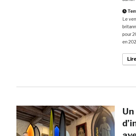
Temp
Le ven
britan
pour 2
en 202
Lir
Un 
d’i
ave