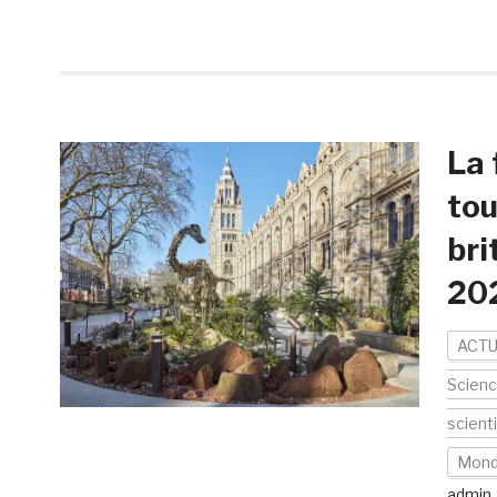
La 
tou
bri
20
ACTU
Scien
scient
Mon
admin