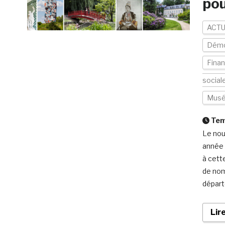
pou
ACTU
Démo
Fina
social
Mus
Temp
Le nou
année 
à cett
de nom
départ
Lir