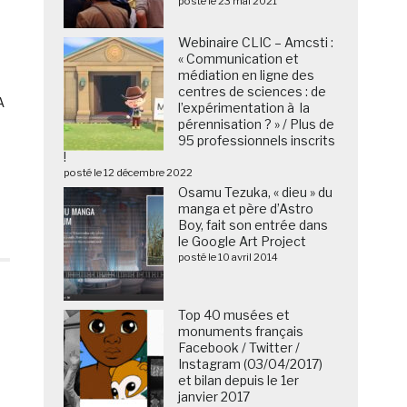
posté le 23 mai 2021
Webinaire CLIC – Amcsti :
« Communication et
médiation en ligne des
centres de sciences : de
A
l’expérimentation à la
pérennisation ? » / Plus de
95 professionnels inscrits
!
posté le 12 décembre 2022
Osamu Tezuka, « dieu » du
manga et père d’Astro
Boy, fait son entrée dans
le Google Art Project
posté le 10 avril 2014
Top 40 musées et
monuments français
Facebook / Twitter /
Instagram (03/04/2017)
et bilan depuis le 1er
janvier 2017