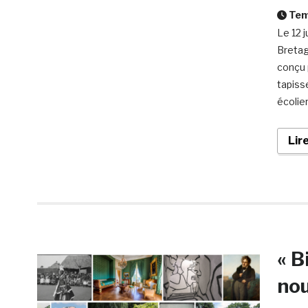
Temp
Le 12 
Bretag
conçu 
tapiss
écolier
Lir
« B
no