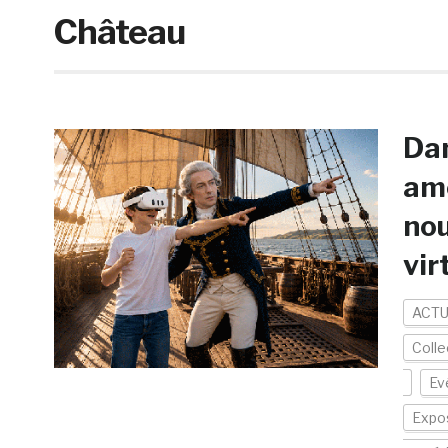
Château
Dan
amé
nou
vir
ACTU
Colle
Ev
Expos