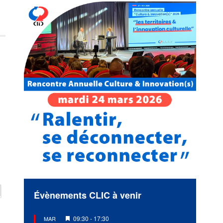
Évènements CLIC à venir
Mis
09:30
-
17:30
MAR