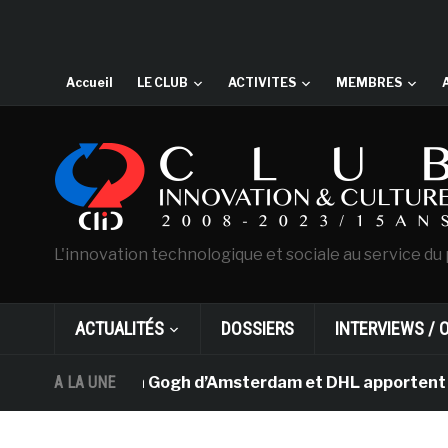
Accueil
LE CLUB
ACTIVITES
MEMBRES
L'innovation technologique et sociale au service du 
ACTUALITÉS
DOSSIERS
INTERVIEWS / 
 musée Van Gogh d’Amsterdam et DHL apportent l’art dans
A LA UNE