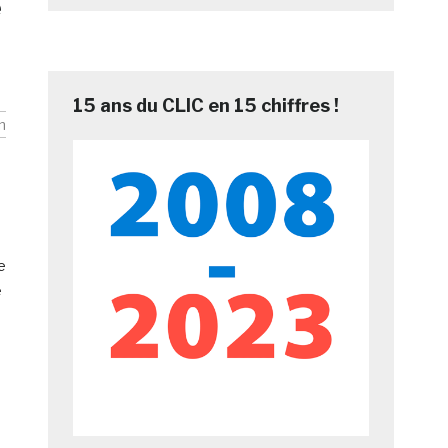
e
15 ans du CLIC en 15 chiffres !
n
e
e