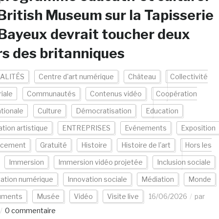
British Museum sur la Tapisserie
Bayeux devrait toucher deux
rs des britanniques
ALITÉS
Centre d'art numérique
Château
Collectivité
riale
Communautés
Contenus vidéo
Coopération
ationale
Culture
Démocratisation
Education
tion artistique
ENTREPRISES
Evénements
Exposition
ncement
Gratuité
Histoire
Histoire de l'art
Hors les
Immersion
Immersion vidéo projetée
Inclusion sociale
vation numérique
Innovation sociale
Médiation
Monde
uments
Musée
Vidéo
Visite live
16/06/2026
par
0 commentaire