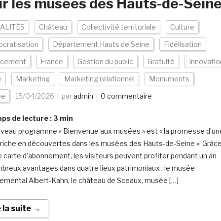
r les musées des Hauts-de-Sein
ALITÉS
Château
Collectivité territoriale
Culture
cratisation
Département Hauts de Seine
Fidélisation
ncement
France
Gestion du public
Gratuité
Innovatio
e
Marketing
Marketing relationnel
Monuments
ée
15/04/2026
par
admin
0 commentaire
s de lecture :
3
min
veau programme « Bienvenue aux musées » est « la promesse d’un
riche en découvertes dans les musées des Hauts-de-Seine ». Grâc
e carte d’abonnement, les visiteurs peuvent profiter pendant un an
breux avantages dans quatre lieux patrimoniaux : le musée
emental Albert-Kahn, le château de Sceaux, musée […]
e la suite →