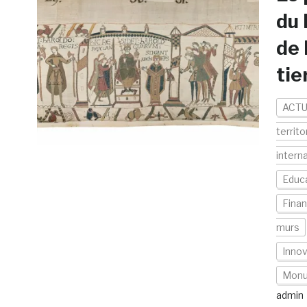
du 
de 
tie
ACTU
territo
intern
Educa
Fina
murs
Inno
Mon
admin