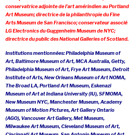
conservatrice adjointe de l’art amérindien au Portland
Art Museum;
directrice de la
philanthropie
du Fine
Arts Museum de San Francisco; conservateur associé
LG Electronics du Guggenheim Museum de NYC;
directrice du public des National Galleries of Scotland.
Institutions mentionnées:
Philadelphia Museum of
Art,
B
altimore Museum of Art, MCA Australia,
Getty,
Philadelphia Museum of Art, Frye Art Museum,
Detroit
Institute of Arts,
New Orleans Museum of Art NOMA,
The Broad LA,
Portland Art Museum,
Eskenazi
Museum of Art at Indiana University (IU),
SFMOMA,
New Museum NYC,
Manchester Museum,
Academy
Museum of Motion Pictures,
Art Gallery Ontario
(AGO),
Vancouver Art Gallery, Met Museum,
Milwaukee Art Museum,
Cleveland Museum of Art,
Cincinnati Art Museum,
San Antonio Museum of Art,