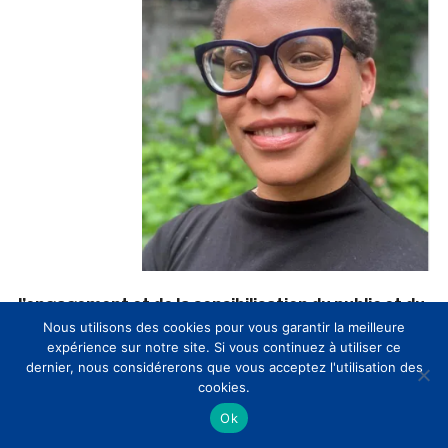
l’engagement et de la sensibilisation du public et du
Nous utilisons des cookies pour vous garantir la meilleure
monde universitaire, y compris les programmes
expérience sur notre site. Si vous continuez à utiliser ce
académiques, la programmation des collections et
dernier, nous considérerons que vous acceptez l'utilisation des
des expositions, les programmes scolaires et
cookies.
pédagogiques, ainsi que la collection d’art éducatif
Ok
du musée
. En tant que responsable de