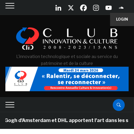
LOGIN
L'innovation technologique et sociale au service du
patrimoine et de la culture
gh d’Amsterdam et DHL apportent l’art dans les salles d