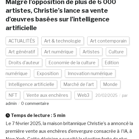
Malgré l’opposition de plus de 6 000
artistes, Christie’s lance sa vente
d’œuvres basées sur l’intelligence
artificielle
ACTUALITÉS
Art & technologie
Art contemporain
Art génératif
Art numérique
Artistes
Culture
Droits d'auteur
Economie de la culture
Edition
numérique
Exposition
Innovation numérique
Intelligence artificielle
Marché de l'art
Monde
NFT
Vente aux enchères
Web3
20/02/2025
par
admin
0 commentaire
Temps de lecture :
5
min
Le 7 février 2025, la maison britannique Christie’s a annoncé la
première vente aux enchères d’envergure consacrée à l’IA, à
New York. Cette décision a suscité la réaction forte de plus