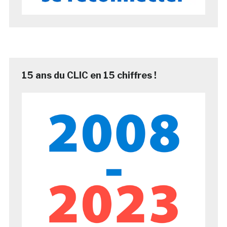
15 ans du CLIC en 15 chiffres !