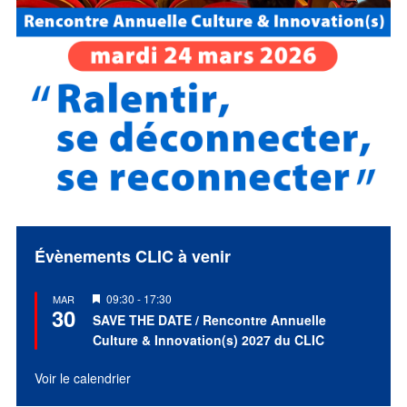
Évènements CLIC à venir
Mis
09:30
-
17:30
MAR
30
en
SAVE THE DATE / Rencontre Annuelle
avant
Culture & Innovation(s) 2027 du CLIC
Voir le calendrier