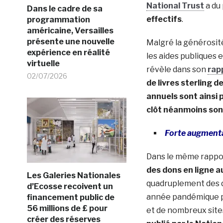
National Trust
a du
Dans le cadre de sa
effectifs
.
programmation
américaine, Versailles
présente une nouvelle
Malgré la générosit
expérience en réalité
les aides publiques e
virtuelle
révèle dans son
rap
02/07/2026
de livres sterling 
annuels sont ainsi 
clôt néanmoins son 
Forte augmenta
Dans le même rappor
des dons en ligne a
Les Galeries Nationales
quadruplement des do
d’Ecosse recoivent un
année pandémique p
financement public de
56 millions de £ pour
et de nombreux sites
créer des réserves