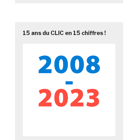
15 ans du CLIC en 15 chiffres !