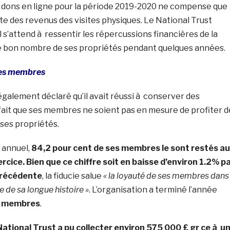
 dons en ligne pour la période 2019-2020 ne compense que
te des revenus des visites physiques. Le National Trust
’il s’attend à ressentir les répercussions financières de la
e bon nombre de ses propriétés pendant quelques années.
 des membres
également déclaré qu’il avait réussi à conserver des
ait que ses membres ne soient pas en mesure de profiter d
 ses propriétés.
 annuel,
84,2 pour cent de ses membres le sont restés au
rcice. Bien que ce chiffre soit en baisse d’environ 1.2% p
précédente
, la fiducie salue
« la loyauté de ses membres dans
le de sa longue histoire »
. L’organisation a terminé l’année
de membres
.
National Trust a pu collecter environ 575 000 £ gr ce à u