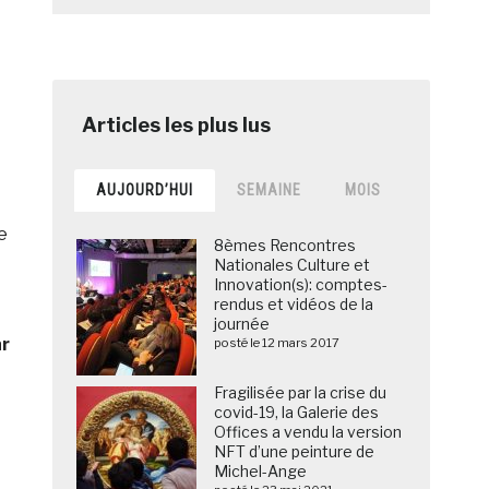
AUJOURD’HUI
SEMAINE
MOIS
e
8èmes Rencontres
Nationales Culture et
Innovation(s): comptes-
rendus et vidéos de la
journée
ar
posté le 12 mars 2017
Fragilisée par la crise du
covid-19, la Galerie des
Offices a vendu la version
NFT d’une peinture de
Michel-Ange
n