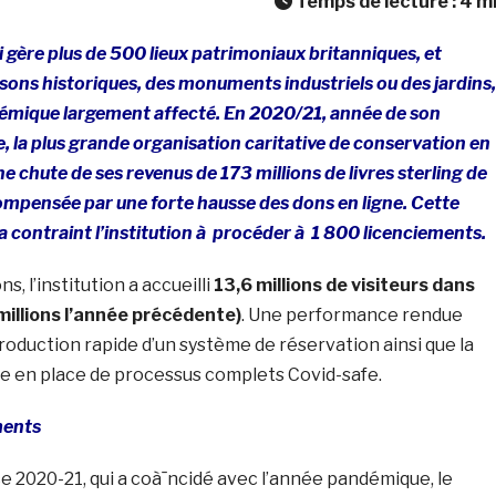
Temps de lecture :
4
m
i gère plus de 500 lieux patrimoniaux britanniques, et
ns historiques, des monuments industriels ou des jardins,
ndémique largement affecté. En 2020/21, année de son
 la plus grande organisation caritative de conservation en
 chute de ses revenus de 173 millions de livres sterling de
ompensée par une forte hausse des dons en ligne. Cette
 a contraint l’institution à procéder à 1 800 licenciements.
s, l’institution a accueilli
13,6 millions de visiteurs dans
millions l’année précédente)
. Une performance rendue
ntroduction rapide d’un système de réservation ainsi que la
se en place de processus complets Covid-safe.
ments
ce 2020-21, qui a coà¯ncidé avec l’année pandémique, le