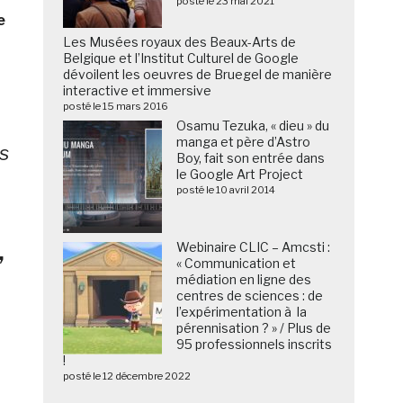
posté le 23 mai 2021
e
Les Musées royaux des Beaux-Arts de
Belgique et l’Institut Culturel de Google
dévoilent les oeuvres de Bruegel de manière
interactive et immersive
posté le 15 mars 2016
Osamu Tezuka, « dieu » du
manga et père d’Astro
s
Boy, fait son entrée dans
le Google Art Project
à
posté le 10 avril 2014
Webinaire CLIC – Amcsti :
,
« Communication et
médiation en ligne des
centres de sciences : de
l’expérimentation à la
pérennisation ? » / Plus de
95 professionnels inscrits
!
posté le 12 décembre 2022