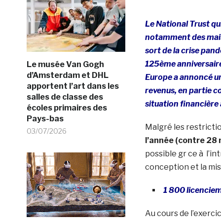
Le National Trust qu
notamment des maiso
sort de la crise pa
125ème anniversaire,
Le musée Van Gogh
d’Amsterdam et DHL
Europe a annoncé une
apportent l’art dans les
revenus, en partie c
salles de classe des
situation financière
écoles primaires des
Pays-bas
Malgré les restriction
03/07/2026
l’année (contre 28 
possible gr ce à l’i
conception et la mi
1 800 licencie
Au cours de l’exerci