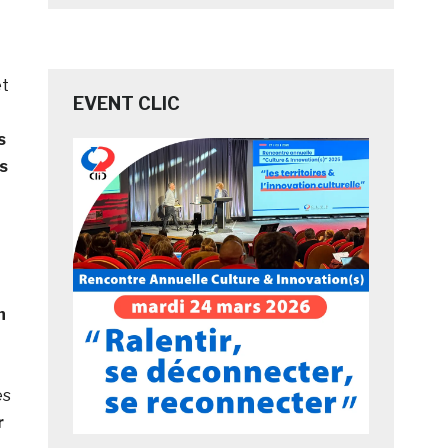
et
EVENT CLIC
s
s
n
és
r