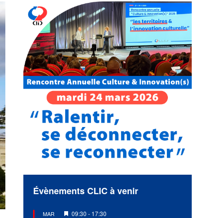
Évènements CLIC à venir
Mis
09:30
-
17:30
MAR