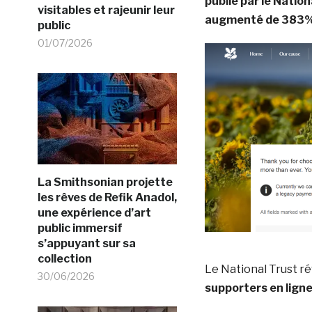
publié par le Nation
visitables et rajeunir leur
augmenté de 383%
public
01/07/2026
La Smithsonian projette
les rêves de Refik Anadol,
une expérience d’art
public immersif
s’appuyant sur sa
collection
Le National Trust r
30/06/2026
supporters en ligne