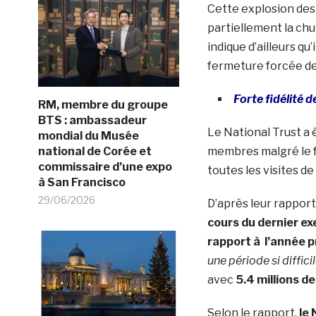
Cette explosion des
partiellement la chu
indique d’ailleurs qu
fermeture forcée d
Forte fidélité
RM, membre du groupe
BTS : ambassadeur
Le National Trust a 
mondial du Musée
national de Corée et
membres malgré le f
commissaire d’une expo
toutes les visites de
à San Francisco
29/06/2026
D’après leur rapport
cours du dernier exe
rapport à l’année 
une période si diffici
avec
5.4 millions 
Selon le rapport,
le 