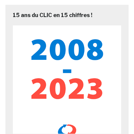
15 ans du CLIC en 15 chiffres !