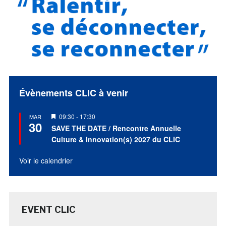
Évènements CLIC à venir
Mis
09:30
-
17:30
MAR
30
en
SAVE THE DATE / Rencontre Annuelle
avant
Culture & Innovation(s) 2027 du CLIC
Voir le calendrier
EVENT CLIC