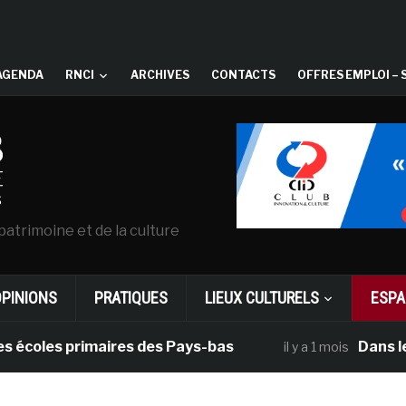
AGENDA
RNCI
ARCHIVES
CONTACTS
OFFRES EMPLOI – 
patrimoine et de la culture
OPINIONS
PRATIQUES
LIEUX CULTURELS
ESPA
s primaires des Pays-bas
Dans le cadre 
il y a 1 mois