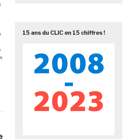
4
15 ans du CLIC en 15 chiffres !
e
à
es
e