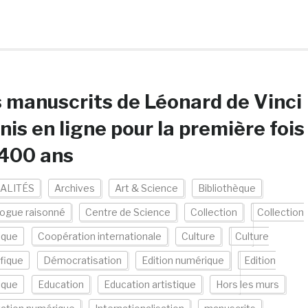
 manuscrits de Léonard de Vinci
nis en ligne pour la première fois
 400 ans
ALITÉS
Archives
Art & Science
Bibliothèque
logue raisonné
Centre de Science
Collection
Collection
ique
Coopération internationale
Culture
Culture
ifique
Démocratisation
Edition numérique
Edition
ique
Education
Education artistique
Hors les murs