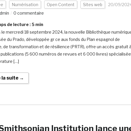
ée
Numérisation
Open Content
Sites web
20/09/202
dmin
0 commentaire
s de lecture :
5
min
 le mercredi 18 septembre 2024, la nouvelle Bibliothèque numériqu
ée du Prado, développée gr ce aux fonds du Plan espagnol de
e, de transformation et de résilience (PRTR), offre un accès gratuit 
 publications (5 600 numéros de revues et 6 000 livres) spécialisé
érature […]
e la suite →
Smithsonian Institution lance un