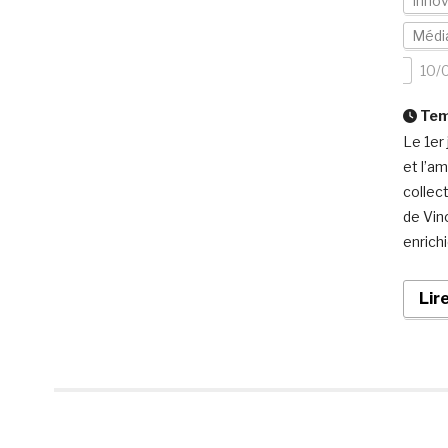
Inno
Média
10/
Temp
Le 1er 
et l’a
collec
de Vin
enrichi
Lir