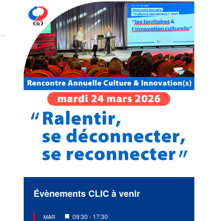
Évènements CLIC à venir
Mis
09:30
-
17:30
MAR