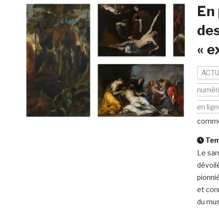
En 
des
« e
ACTU
numér
en lig
comme
Temp
Le sam
dévoil
pionni
et con
du mus