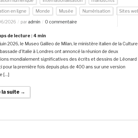
vation numérique
Internationalisation
manuscrits
tion en ligne
Monde
Musée
Numérisation
Sites we
06/2026
par
admin
0 commentaire
s de lecture :
4
min
juin 2026, le Museo Galileo de Milan, le ministère italien de la Culture
mbassade d’Italie à Londres ont annoncé la réunion de deux
tions mondialement significatives des écrits et dessins de Léonard
ci pour la première fois depuis plus de 400 ans sur une version
e […]
e la suite →