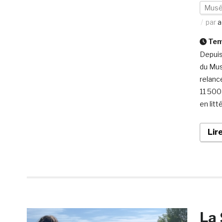
Mus
par
a
Temp
Depuis
du Mus
relanc
11 500
en litt
Lir
La 