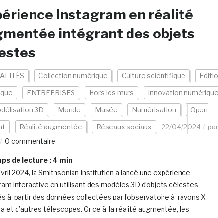
érience Instagram en réalité
mentée intégrant des objets
estes
ALITÉS
Collection numérique
Culture scientifique
Editi
ique
ENTREPRISES
Hors les murs
Innovation numériqu
délisation 3D
Monde
Musée
Numérisation
Open
nt
Réalité augmentée
Réseaux sociaux
22/04/2024
par
0 commentaire
s de lecture :
4
min
avril 2024, la Smithsonian Institution a lancé une expérience
ram interactive en utilisant des modèles 3D d’objets célestes
s à partir des données collectées par l’observatoire à rayons X
a et d’autres télescopes. Gr ce à la réalité augmentée, les