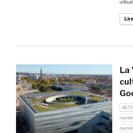
utilis
Lir
La 
cul
Goo
ACTU
numér
numér