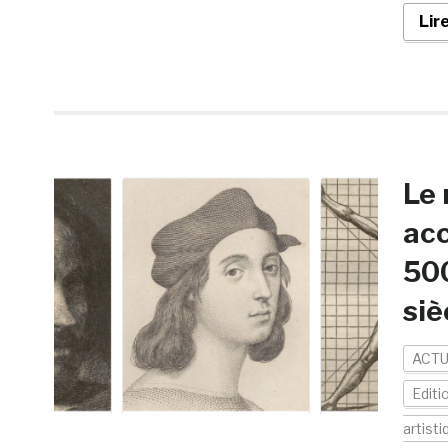
Lir
Le 
acc
500
siè
ACTU
Editi
artisti