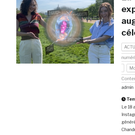
exp
aug
cél
ACTU
numér
Mo
Conte
admin
Temp
Le 18 
Instag
généré
Chandr