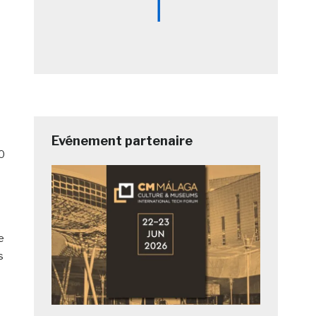
Evénement partenaire
0
e
s