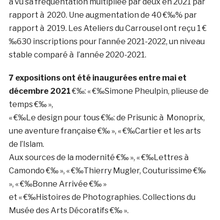
a vu sa fréquentation multipliée par deux en 2021 par
rapport à 2020. Une augmentation de 40 €‰% par
rapport à 2019. Les Ateliers du Carrousel ont reçu 1 €
‰630 inscriptions pour l’année 2021-2022, un niveau
stable comparé à l’année 2020-2021.
7 expositions ont été inaugurées entre mai et
décembre 2021
€‰: « €‰Simone Pheulpin, plieuse de
temps €‰ »,
« €‰Le design pour tous €‰: de Prisunic à Monoprix,
une aventure française €‰ », « €‰Cartier et les arts
de l’Islam.
Aux sources de la modernité €‰ », « €‰Lettres à
Camondo €‰ », « €‰Thierry Mugler, Couturissime €‰
», « €‰Bonne Arrivée €‰ »
et « €‰Histoires de Photographies. Collections du
Musée des Arts Décoratifs €‰ ».