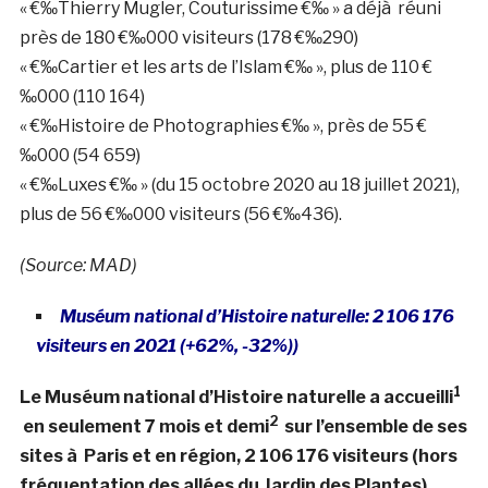
« €‰Thierry Mugler, Couturissime €‰ » a déjà réuni
près de 180 €‰000 visiteurs (178 €‰290)
« €‰Cartier et les arts de l’Islam €‰ », plus de 110 €
‰000 (110 164)
« €‰Histoire de Photographies €‰ », près de 55 €
‰000 (54 659)
« €‰Luxes €‰ » (du 15 octobre 2020 au 18 juillet 2021),
plus de 56 €‰000 visiteurs (56 €‰436).
(Source: MAD)
Muséum national d’Histoire naturelle: 2 106 176
visiteurs en 2021 (+62%, -32%))
1
Le Muséum national d’Histoire naturelle a accueilli
2
en seulement 7 mois et demi
sur l’ensemble de ses
sites à Paris et en région, 2 106 176 visiteurs (hors
fréquentation des allées du Jardin des Plantes).