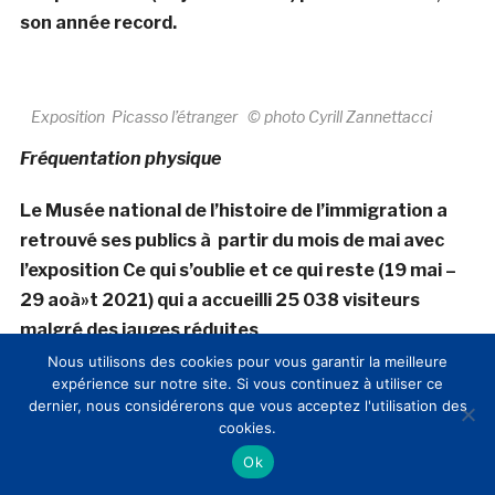
son année record.
Exposition Picasso l’étranger © photo Cyrill Zannettacci
Fréquentation physique
Le Musée national de l’histoire de l’immigration a
retrouvé ses publics à partir du mois de mai avec
l’exposition Ce qui s’oublie et ce qui reste (19 mai –
29 aoà»t 2021) qui a accueilli 25 038 visiteurs
malgré des jauges réduites
.
Nous utilisons des cookies pour vous garantir la meilleure
à€ la rentrée, l’
exposition Picasso l’étranger a pris le
expérience sur notre site. Si vous continuez à utiliser ce
dernier, nous considérerons que vous acceptez l'utilisation des
relais (4 novembre 2021 – 13 février 2022)
et
cookies.
s’annonce déjà comme un succès avec,
au 31
Ok
décembre, 23 796 visiteurs
.