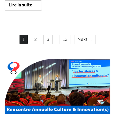
Lire la suite →
1
2
3
…
13
Next →