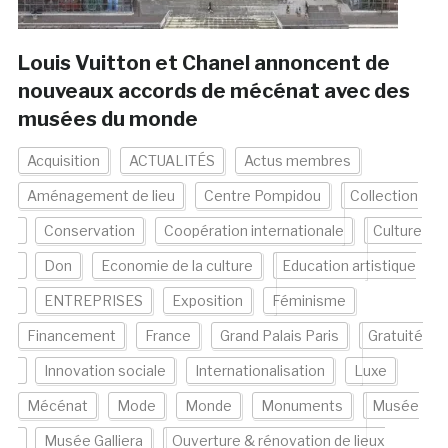
Louis Vuitton et Chanel annoncent de
nouveaux accords de mécénat avec des
musées du monde
Acquisition
ACTUALITÉS
Actus membres
Aménagement de lieu
Centre Pompidou
Collection
Conservation
Coopération internationale
Culture
Don
Economie de la culture
Education artistique
ENTREPRISES
Exposition
Féminisme
Financement
France
Grand Palais Paris
Gratuité
Innovation sociale
Internationalisation
Luxe
Mécénat
Mode
Monde
Monuments
Musée
Musée Galliera
Ouverture & rénovation de lieux