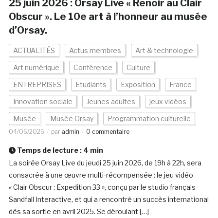
25 juin 2026 : Orsay Live « Renoir au Clair
Obscur ». Le 10e art à l’honneur au musée
d’Orsay.
ACTUALITÉS
Actus membres
Art & technologie
Art numérique
Conférence
Culture
ENTREPRISES
Etudiants
Exposition
France
Innovation sociale
Jeunes adultes
jeux vidéos
Musée
Musée Orsay
Programmation culturelle
04/06/2026
par
admin
0 commentaire
Temps de lecture :
4
min
La soirée Orsay Live du jeudi 25 juin 2026, de 19h à 22h, sera
consacrée à une œuvre multi-récompensée : le jeu vidéo
« Clair Obscur : Expedition 33 », conçu par le studio français
Sandfall Interactive, et qui a rencontré un succès international
dès sa sortie en avril 2025. Se déroulant […]