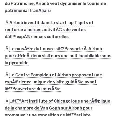
du Patrimoine, Airbnb veut dynamiser le tourisme
patrimonial franÃ§ais
)
.Â
Airbnb investit dans la start-up Tiqets et
renforce ainsi ses activitÃ©s de ventes
dâ€™expÃ©riences culturelles
.Â
Le musÃ©e du Louvre sâ€™associe Ã Airbnb
pour offrir Ã deux visiteurs une nuit inoubliable sous
la pyramide
.Â
Le Centre Pompidou et Airbnb proposent une
expÃ©rience unique de visite guidÃ©e avant
lâ€™ouverture du musÃ©e
.Â
Lâ€™Art Institute of Chicago loue une rÃ©plique
de la chambre de Van Gogh sur Airbnb pour
promouvoir une exposition de lâ€™artiste