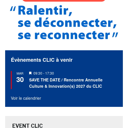
Évènements CLIC à venir
Mis
09:30
-
17:30
MAR
30
en
SAVE THE DATE / Rencontre Annuelle
avant
Culture & Innovation(s) 2027 du CLIC
Voir le calendrier
EVENT CLIC