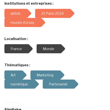
Institutions et entreprises :
airbnb
JO Paris 2024
musée d'orsay
Localisation :
France
Monde
Thématiques :
Art
Marketing
numérique
Partenariat
Similaire