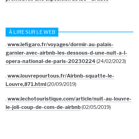
À LIRE SUR LE WEB
.
www.lefigaro.fr/voyages/dormir-au-palais-
garnier-avec-airbnb-les-dessous-d-une-nuit-a-l-
opera-national-de-paris-20230224
(24/02/2023)
.
www.louvrepourtous.fr/Airbnb-squatte-le-
Louvre,871.html
(20/09/2019)
.
www.lechotouristique.com/article/nuit-au-louvre-
le-joli-coup-de-com-de-airbnb
(02/05/2019)