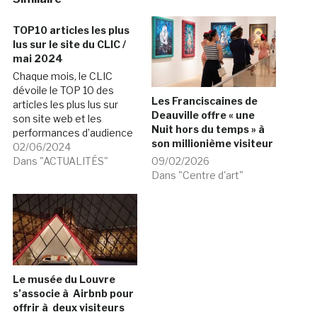
TOP10 articles les plus
lus sur le site du CLIC /
mai 2024
Chaque mois, le CLIC
dévoile le TOP 10 des
Les Franciscaines de
articles les plus lus sur
Deauville offre « une
son site web et les
Nuit hors du temps » à
performances d’audience
son millionième visiteur
et de fréquentation de ce
02/06/2024
site. Voici le bilan mensuel
Dans "ACTUALITÉS"
09/02/2026
pour le mois de MAI 2024.
Dans "Centre d'art"
Performances du site
web du CLIC en MAI 2024
. 24 900…
Le musée du Louvre
s’associe à Airbnb pour
offrir à deux visiteurs