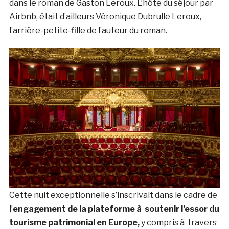
dans le roman de Gaston Leroux. L’hôte du séjour par
Airbnb, était d’ailleurs Véronique Dubrulle Leroux,
l’arrière-petite-fille de l’auteur du roman.
Cette nuit exceptionnelle s’inscrivait
dans le cadre de
l’
engagement de la plateforme à soutenir l’essor du
tourisme patrimonial en Europe,
y compris à travers