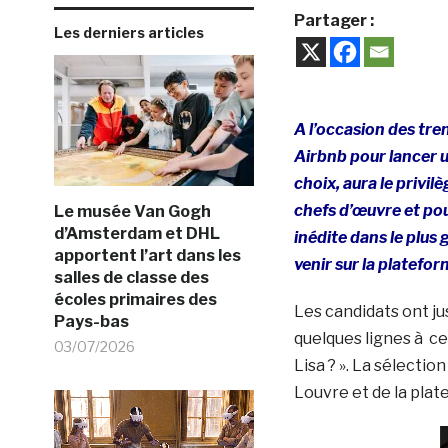
Partager :
Les derniers articles
A l’occasion des tre
Airbnb pour lancer 
choix, aura le privil
chefs d’œuvre et pou
Le musée Van Gogh
d’Amsterdam et DHL
inédite dans le plu
apportent l’art dans les
venir sur la platefo
salles de classe des
écoles primaires des
Les candidats ont ju
Pays-bas
quelques lignes à ce
03/07/2026
Lisa ? ». La sélecti
Louvre et de la plat