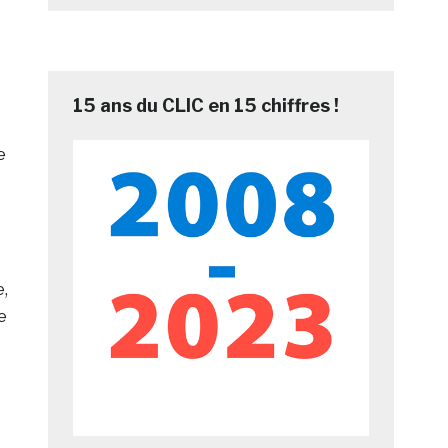
15 ans du CLIC en 15 chiffres !
e
,
e