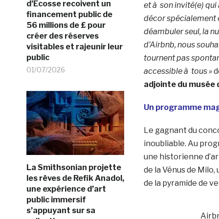
d’Ecosse recoivent un
et à son invité(e) qu
financement public de
décor spécialement c
56 millions de £ pour
déambuler seul, la nu
créer des réserves
d’Airbnb, nous souha
visitables et rajeunir leur
public
tournent pas spontan
01/07/2026
accessible à tous »
d
adjointe du musée 
Un programme magiq
Le gagnant du concou
inoubliable. Au prog
une historienne d’ar
La Smithsonian projette
de la Vénus de Milo, 
les rêves de Refik Anadol,
de la pyramide de ve
une expérience d’art
public immersif
s’appuyant sur sa
Airb