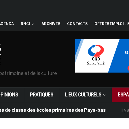
AGENDA
RNCI
ARCHIVES
CONTACTS
OFFRES EMPLOI – 
patrimoine et de la culture
OPINIONS
PRATIQUES
LIEUX CULTURELS
ESPA
asse des écoles primaires des Pays-bas
il y a 1 mois