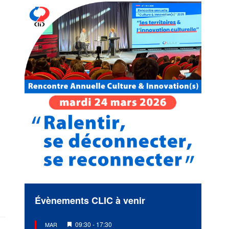
Évènements CLIC à venir
Mis
09:30
-
17:30
MAR