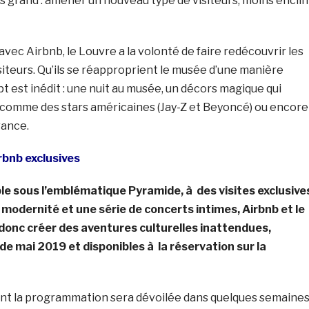
s grand : amener un nouveau type de visiteurs, moins enclin
avec Airbnb, le Louvre a la volonté de faire redécouvrir les
isiteurs. Qu’ils se réapproprient le musée d’une manière
pt est inédit : une nuit au musée, un décors magique qui
 comme des stars américaines (Jay-Z et Beyoncé) ou encore
rance.
rbnb exclusives
ble sous l’emblématique Pyramide, à des visites exclusive
modernité et une série de concerts intimes, Airbnb et le
donc créer des aventures culturelles inattendues,
de mai 2019 et disponibles à la réservation sur la
nt la programmation sera dévoilée dans quelques semaines