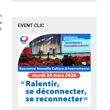
n
se
EVENT CLIC
t