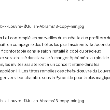
nb-x-Louvre-
Julian-Abrams13-copy-min.jpg
©
t et contemplé les merveilles du musée, le duo profitera d
uit, en compagnie des hôtes les plus fascinants : la Joconde
tif confortable dans le salon installé à côté du précieux
ner sera dressé dans la salle à manger éphémère au pied de
in, les invités assisteront à un concert intime dans les
poléon III. Les têtes remplies des chefs-d’œuvre du Louvre
iriger vers leur chambre sous la Pyramide pour la plus magiqu
nb-x-Louvre-
Julian-Abrams13-copy-min.jpg
©