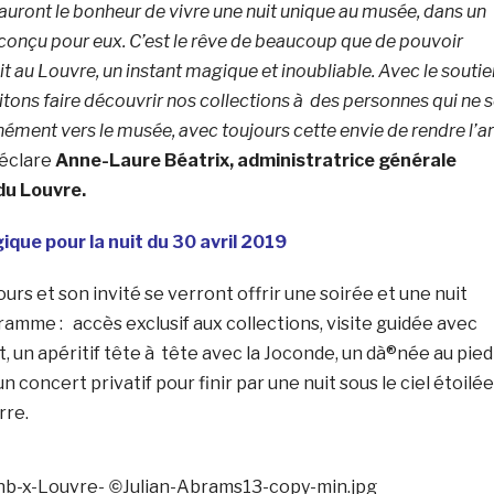
i auront le bonheur de vivre une nuit unique au musée, dans un
onçu pour eux. C’est le rêve de beaucoup que de pouvoir
it au Louvre, un instant magique et inoubliable. Avec le soutie
itons faire découvrir nos collections à des personnes qui ne 
ément vers le musée, avec toujours cette envie de rendre l’ar
éclare
Anne-Laure Béatrix, administratrice générale
du Louvre.
ue pour la nuit du 30 avril 2019
rs et son invité se verront offrir une soirée et une nuit
ramme : accès exclusif aux collections, visite guidée avec
t, un apéritif tête à tête avec la Joconde, un dà®née au pied
un concert privatif pour finir par une nuit sous le ciel étoilée
rre.
nb-x-Louvre-
Julian-Abrams13-copy-min.jpg
©