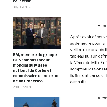
collection
30/06/2026
Airb
Après avoir découver
sa demeure pour la n
veillera sur un apéri
RM, membre du groupe
tableau puis un dà®
BTS : ambassadeur
la Vénus de Milo. Enf
mondial du Musée
somptueux salons Na
national de Corée et
ils finiront par se d
commissaire d’une expo
à San Francisco
des nuits.
29/06/2026
Airb