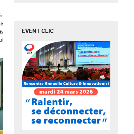
 à
té
EVENT CLIC
is
ui