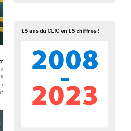
15 ans du CLIC en 15 chiffres !
er
 a
Il
du
it