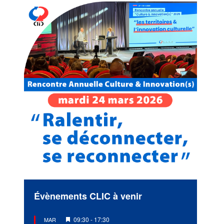
Évènements CLIC à venir
Mis
09:30
-
17:30
MAR