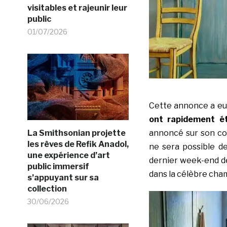
visitables et rajeunir leur
public
01/07/2026
Cette annonce a eu
ont rapidement é
annoncé sur son co
La Smithsonian projette
les rêves de Refik Anadol,
ne sera possible d
une expérience d’art
dernier week-end de
public immersif
dans la célèbre cha
s’appuyant sur sa
collection
30/06/2026