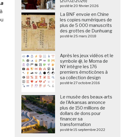
(20/02/2026)
La
posté le 20 février 2026
 à
La BNF envoie en Chine
ou
les copies numériques de
plus de 5 000 manuscrits
des grottes de Dunhuang
posté le 25 mars 2018
Après les jeux vidéos et le
symbole @, le Moma de
NY intègre les 176
premiers émoticônes à
sa collection design
posté le 27 octobre 2016
Le musée des beaux-arts
de l’Arkansas annonce
plus de 150 millions de
dollars de dons pour
financer sa
transformation
posté le 15 septembre 2022