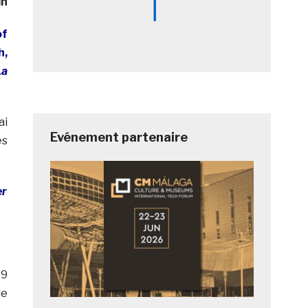
in
of
h,
La
ai
Evénement partenaire
es
 9
le