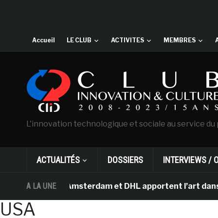
Accueil
LE CLUB
ACTIVITES
MEMBRES
L'innovation technologique et sociale au service du 
ACTUALITÉS
DOSSIERS
INTERVIEWS / 
an Gogh d’Amsterdam et DHL apportent l’art dans les sa
A LA UNE
USA