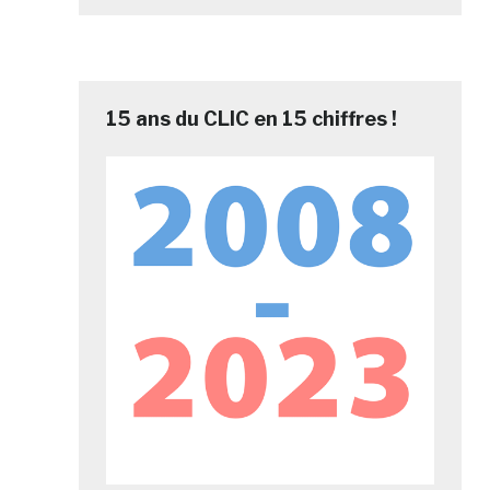
15 ans du CLIC en 15 chiffres !