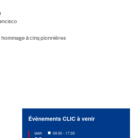
n
ancisco
n hommage à cinq pionnières
Évènements CLIC à venir
Mis
09:30
-
17:30
MAR
en