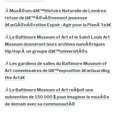
.Â
MusÃ©um dâ€™Histoire Naturelle de Londres:
retour de lâ€™Ã©vÃ©nement jeunesse
â€œGÃ©nÃ©ration Espoir : Agir pour la PlanÃ¨teâ€
.Â
Le Baltimore Museum of Art et le Saint Louis Art
Museum donneront leurs archives numÃ©riques
Hip Hop Ã un groupe dâ€™universitÃ©s
.Â
Les gardiens de salles du Baltimore Museum of
Art commissaires de lâ€™exposition â€œGuarding
the Artâ€
.Â
Le Baltimore Museum of Art reÃ§oit une
subvention de 150 000 $ pour imaginer le musÃ©e
de demain avec sa communautÃ©