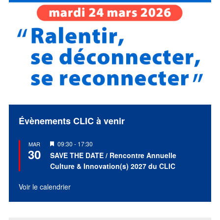
Évènements CLIC à venir
Mis
09:30
-
17:30
MAR
30
en
SAVE THE DATE / Rencontre Annuelle
avant
Culture & Innovation(s) 2027 du CLIC
Voir le calendrier