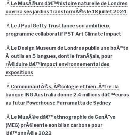
.Â
Le MusÃ©um dâ€™histoire naturelle de Londres
ouvrira ses jardins transformÃ©s le 18 juillet 2024
.Â
Le J Paul Getty Trust lance son ambitieux
programme collaboratif PST Art Climate Impact
.Â
Le Design Museum de Londres publie une boÃ®te
Ã outils en 5 langues, dont le franÃ§ais, pour
rÃ©duire lâ€™impact environnemental des
expositions
.Â
CommunautÃ©s, Ã©cologie et bien-Ãªtre : la
banque ING Australia donne 2.4 millions dâ€™euros
au futur Powerhouse Parramatta de Sydney
.Â
Le MusÃ©e dâ€™ethnographie de GenÃ¨ve
(MEG) prÃ©sente son bilan carbone pour
lâ€™annÃ©e 2022