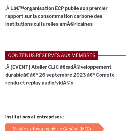
.Â
Lâ€™organisation ECP publie son premier
rapport sur la consommation carbone des
institutions culturelles amÃ©ricaines
CONTENUS RÉSERVÉS AUX MEMBRES
.Â
[EVENT] Atelier CLIC â€œdÃ©veloppement
durableâ€ â€“ 26 septembre 2023 â€“ Compte
rendu et replay audio/vidÃ©o
Institutions et entreprises :
Musée d’ethnographie de Genève (MEG)