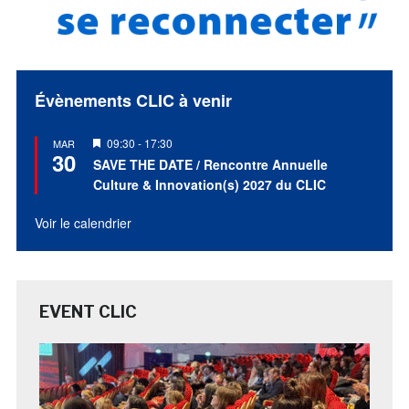
Évènements CLIC à venir
Mis
09:30
-
17:30
MAR
30
en
SAVE THE DATE / Rencontre Annuelle
avant
Culture & Innovation(s) 2027 du CLIC
Voir le calendrier
EVENT CLIC