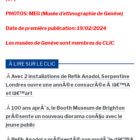
PHOTOS: MEG (Musée d’ethnographie de Genève)
Date de première publication: 19/02/2024
Les musées de Genève sont membres du CLIC
À LIRE SUR LE CLIC
.Â
Avec 2 installations de Refik Anadol, Serpentine
Londres ouvre une annÃ©e consacrÃ©e Ã lâ€™IA
et lâ€™art
.Â
100 ans aprÃ¨s, le Booth Museum de Brighton
prÃ©sente un nouveau diorama conÃ§u avec le
jeune public
.Â
Refik Anadol a prÃ©sentÃ© son modÃ¨le dâ€™IA