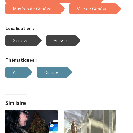
Musées de Genève
Ville de Genève
Localisation :
Genève
Suisse
Thématiques :
Art
Culture
Similaire