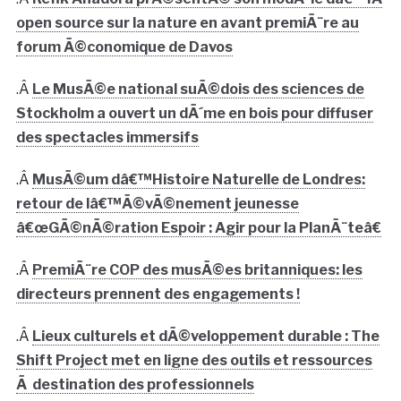
open source sur la nature en avant premiÃ¨re au
forum Ã©conomique de Davos
.Â
Le MusÃ©e national suÃ©dois des sciences de
Stockholm a ouvert un dÃ´me en bois pour diffuser
des spectacles immersifs
.Â
MusÃ©um dâ€™Histoire Naturelle de Londres:
retour de lâ€™Ã©vÃ©nement jeunesse
â€œGÃ©nÃ©ration Espoir : Agir pour la PlanÃ¨teâ€
.Â
PremiÃ¨re COP des musÃ©es britanniques: les
directeurs prennent des engagements !
.Â
Lieux culturels et dÃ©veloppement durable : The
Shift Project met en ligne des outils et ressources
Ã destination des professionnels