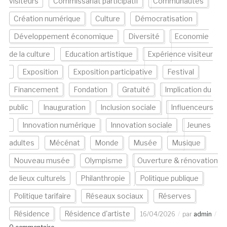
visiteurs
Commissariat participatif
Communautés
Création numérique
Culture
Démocratisation
Développement économique
Diversité
Economie
de la culture
Education artistique
Expérience visiteur
Exposition
Exposition participative
Festival
Financement
Fondation
Gratuité
Implication du
public
Inauguration
Inclusion sociale
Influenceurs
Innovation numérique
Innovation sociale
Jeunes
adultes
Mécénat
Monde
Musée
Musique
Nouveau musée
Olympisme
Ouverture & rénovation
de lieux culturels
Philanthropie
Politique publique
Politique tarifaire
Réseaux sociaux
Réserves
Résidence
Résidence d'artiste
16/04/2026
par
admin