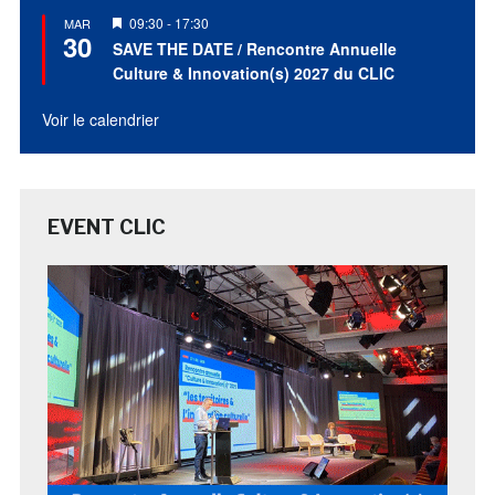
Mis
09:30
-
17:30
MAR
30
en
SAVE THE DATE / Rencontre Annuelle
avant
Culture & Innovation(s) 2027 du CLIC
Voir le calendrier
EVENT CLIC