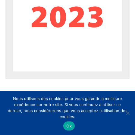
Nous utilisons des cookies pour vous garantir la meilleure
expérience sur notre site. Si vous continuez à utiliser ce
dernier, nous considérerons que vous acceptez l'utilisation des
cookies.
Ok
AUJOURD’HUI
SEMAINE
MOIS