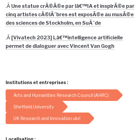
.Â
Une statue crÃ©Ã©e par lâ€™IA et inspirÃ©e par
cinq artistes cÃ©lÃ¨bres est exposÃ©e au musÃ©e
des sciences de Stockholm, en SuÃ¨de
.Â
[Vivatech 2023] Lâ€™intelligence artificielle
permet de dialoguer avec Vincent Van Gogh
Institutions et entreprises :
Arts and Humanities Research Council (AHRC)
Sheffield University
UK Research and Innovation ukri
Localisation :