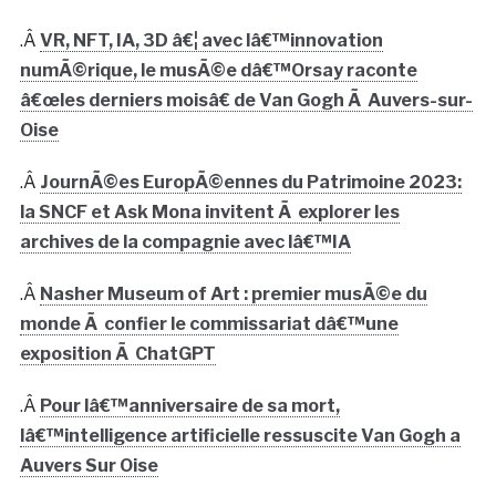
.Â
VR, NFT, IA, 3D â€¦ avec lâ€™innovation
numÃ©rique, le musÃ©e dâ€™Orsay raconte
â€œles derniers moisâ€ de Van Gogh Ã Auvers-sur-
Oise
.Â
JournÃ©es EuropÃ©ennes du Patrimoine 2023:
la SNCF et Ask Mona invitent Ã explorer les
archives de la compagnie avec lâ€™IA
.Â
Nasher Museum of Art : premier musÃ©e du
monde Ã confier le commissariat dâ€™une
exposition Ã ChatGPT
.Â
Pour lâ€™anniversaire de sa mort,
lâ€™intelligence artificielle ressuscite Van Gogh a
Auvers Sur Oise