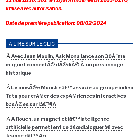
22 mai 1880, 501. © Royal Armouries DI 2016-0270,
utilisé avec autorisation.
Date de première publication: 08/02/2024
À LIRE SUR LE CLIC
.Â
Avec Jean Moulin, Ask Mona lance son 30Ã¨me
magnet connectÃ© dÃ©diÃ© Ã un personnage
historique
.Â
Le musÃ©e Munch sâ€™associe au groupe indien
Tata pour crÃ©er des expÃ©riences interactives
basÃ©es sur lâ€™IA
.Â
A Rouen, un magnet et lâ€™intelligence
artificielle permettent de â€œdialoguerâ€ avec
Jeanne dâ€™Arc