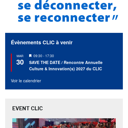
Évènements CLIC à venir
Mis
09:30
-
17:30
MAR
30
en
SAVE THE DATE / Rencontre Annuelle
avant
Culture & Innovation(s) 2027 du CLIC
Voir le calendrier
EVENT CLIC