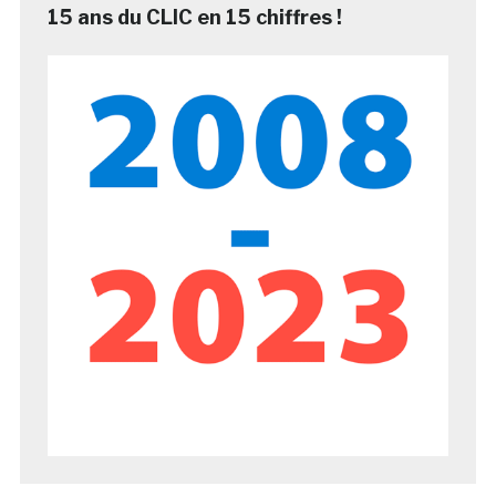
15 ans du CLIC en 15 chiffres !