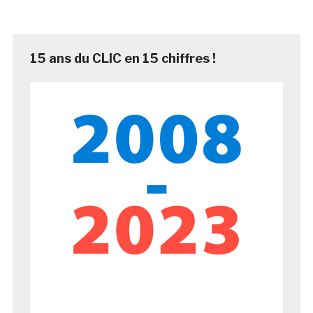
15 ans du CLIC en 15 chiffres !