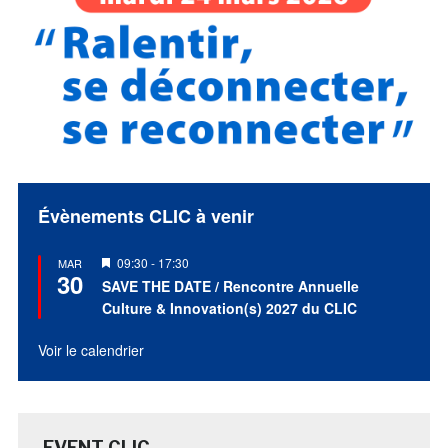
Évènements CLIC à venir
Mis
09:30
-
17:30
MAR
30
en
SAVE THE DATE / Rencontre Annuelle
avant
Culture & Innovation(s) 2027 du CLIC
Voir le calendrier
EVENT CLIC