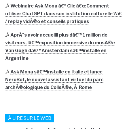
.Â
Webinaire Ask Mona â€“ Clic â€œComment
utiliser ChatGPT dans son institution culturelle ?â€
/ replay vidÃ©o et conseils pratiques
.Â
AprÃ¨s avoir accueilli plus dâ€™1 million de
visiteurs, lâ€™exposition immersive du musÃ©e
Van Gogh dâ€™Amsterdam sâ€™installe en
Argentine
.Â
Ask Mona sâ€™installe en Italie et lance
NeroBot, le nouvel assistant virtuel du parc
archÃ©ologique du ColisÃ©e, Ã Rome
À LIRE SUR LE WEB