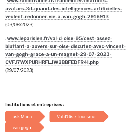
.
www.radiofrance.fr/franceinter/chatbots-
avatars-3d-quand-des-intelligences-artificielles-
veulent-redonner-vie-a-van-gogh-2916913
(03/08/2023)
.
www.leparisien.fr/val-d-oise-95/cest-assez-
bluffant-a-auvers-sur-oise-discutez-avec-vincent-
van-gogh-grace-a-un-magnet-29-07-2023-
CVFJ7WXPURHRFLJW2BBFEDFR4I.php
(29/07/2023)
Institutions et entreprises :
ask Mona
Val d'Oise Tourisme
van gogh