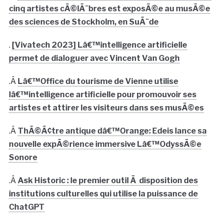
cinq artistes cÃ©lÃ¨bres est exposÃ©e au musÃ©e
des sciences de Stockholm, en SuÃ¨de
.
[Vivatech 2023] Lâ€™intelligence artificielle
permet de dialoguer avec Vincent Van Gogh
.Â
Lâ€™Office du tourisme de Vienne utilise
lâ€™intelligence artificielle pour promouvoir ses
artistes et attirer les visiteurs dans ses musÃ©es
.Â
ThÃ©Ã¢tre antique dâ€™Orange: Edeis lance sa
nouvelle expÃ©rience immersive Lâ€™OdyssÃ©e
Sonore
.Â
Ask Historic : le premier outil Ã disposition des
institutions culturelles qui utilise la puissance de
ChatGPT