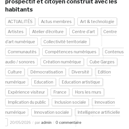
prospectif et citoyen construit avec les
habitants
ACTUALITÉS
Actus membres
Art & technologie
Artistes
Atelier d'écriture
Centre d'art
Centre
d'art numérique
Collectivité territoriale
Communautés
Compétences numériques
Contenus
audio / sonores
Création numérique
Cube Garges
Culture
Démocratisation
Diversité
Edition
numérique
Education
Education artistique
Expérience visiteur
France
Hors les murs
Implication du public
Inclusion sociale
Innovation
numérique
Innovation sociale
Intelligence artificielle
20/05/2026
par
admin
0 commentaire