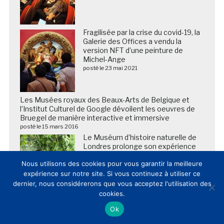
Fragilisée par la crise du covid-19, la
Galerie des Offices a vendu la
version NFT d’une peinture de
Michel-Ange
posté le 23 mai 2021
Les Musées royaux des Beaux-Arts de Belgique et
l’Institut Culturel de Google dévoilent les oeuvres de
Bruegel de manière interactive et immersive
posté le 15 mars 2016
Le Muséum d’histoire naturelle de
Londres prolonge son expérience
immersive et prépare des
Nous utilisons des cookies pour vous garantir la meilleure
développements majeurs dans ce
secteur
expérience sur notre site. Si vous continuez à utiliser ce
posté le 11 décembre 2025
dernier, nous considérerons que vous acceptez l'utilisation des
cookies.
Webinaire CLIC – Amcsti : «
Ok
Communication et médiation en
ligne des centres de sciences : de