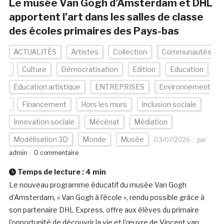
Le musée Van Gogh d’Amsterdam et DHL
apportent l’art dans les salles de classe
des écoles primaires des Pays-bas
ACTUALITÉS
Artistes
Collection
Communautés
Culture
Démocratisation
Edition
Education
Education artistique
ENTREPRISES
Environnement
Financement
Hors les murs
Inclusion sociale
Innovation sociale
Mécénat
Médiation
Modélisation 3D
Monde
Musée
03/07/2026
par
admin
0 commentaire
Temps de lecture :
4
min
Le nouveau programme éducatif du musée Van Gogh
d’Amsterdam, « Van Gogh à l’école », rendu possible grâce à
son partenaire DHL Express, offre aux élèves du primaire
l’opportunité de découvrir la vie et l’œuvre de Vincent van