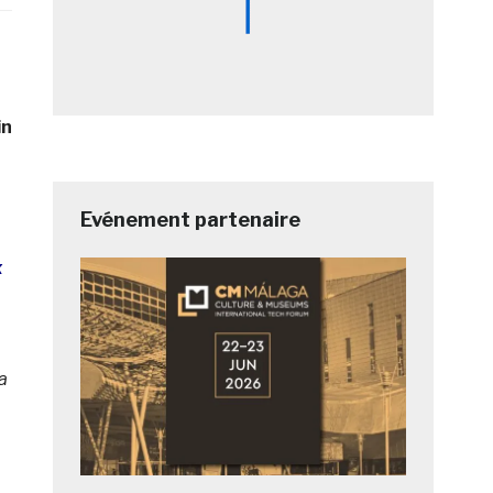
in
Evénement partenaire
x
a