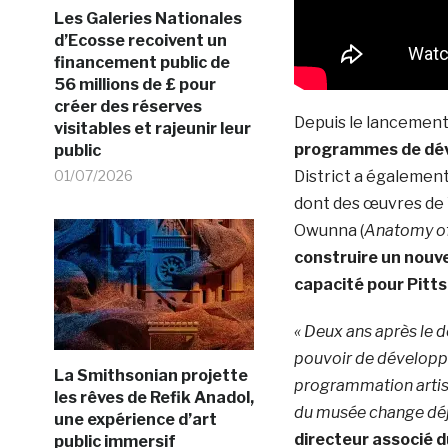
Les Galeries Nationales
d’Ecosse recoivent un
financement public de
56 millions de £ pour
créer des réserves
Depuis le lancement
visitables et rajeunir leur
programmes de dév
public
01/07/2026
District a égalemen
dont des œuvres de 
Owunna (
Anatomy o
construire un nouvea
capacité pour Pitt
« Deux ans après le d
pouvoir de développe
La Smithsonian projette
programmation artist
les rêves de Refik Anadol,
du musée change déjà 
une expérience d’art
directeur associé d
public immersif