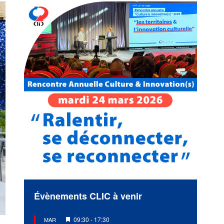
Évènements CLIC à venir
Mis
09:30
-
17:30
MAR