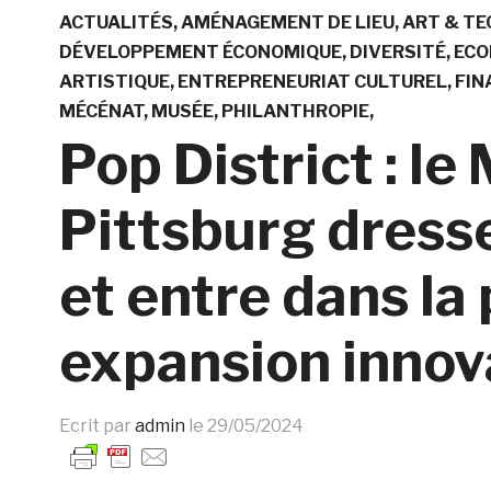
ACTUALITÉS
AMÉNAGEMENT DE LIEU
ART & TE
DÉVELOPPEMENT ÉCONOMIQUE
DIVERSITÉ
ECO
ARTISTIQUE
ENTREPRENEURIAT CULTUREL
FIN
MÉCÉNAT
MUSÉE
PHILANTHROPIE
Pop District : l
Pittsburg dresse
et entre dans la
expansion innov
Ecrit par
admin
le
29/05/2024