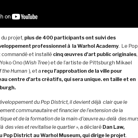
 du projet,
plus de 400 participants ont suivi des
eloppement professionnel à la Warhol Academy
. Le Pop
t commandé et installé
cinq œuvres d’art public originales
,
Yoko Ono (
Wish Tree
) et de l’artiste de Pittsburgh Mikael
f the Human
), et a
reçu l’approbation de la ville pour
u centre d’arts créatifs, qui sera unique. en taille et en
sburgh.
éveloppement du Pop District, il devient déjà clair que le
ment communautaire et financier de l’extension de la
ique et de la formation de la main-d’œuvre au-delà des mur
des vies et revitalise le quartier »
, a déclaré
Dan Law,
u Pop District au Warhol Museum, qui dirige le projet
.