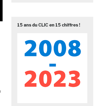
15 ans du CLIC en 15 chiffres !
s