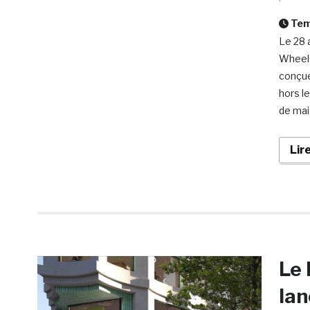
Temp
Le 28 
Wheels
conçue
hors l
de mai 
Lir
Le 
lan