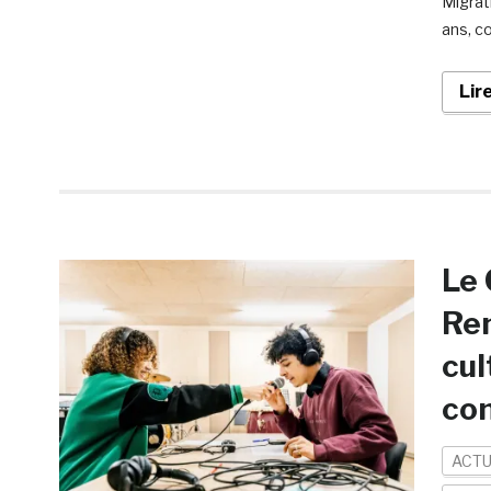
Migrat
ans, c
Lir
Le 
Ren
cul
con
ACTU