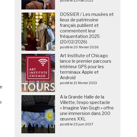
posté le 23 mai 2021
DOSSIER / Les musées et
lieux de patrimoine
français publient et
commentent leur
fréquentation 2025
(20/02/2026)
posté le 20 février 2026
Art Institute of Chicago
lance le premier parcours
intérieur GPS pour les
terminaux Apple et
Android
posté le 21 février 2013
ne
A la Grande Halle de la
e
Villette, l’expo spectacle
« Imagine Van Gogh » offre
une immersion dans 200
œuvres XXL
posté le 23 juin 2017