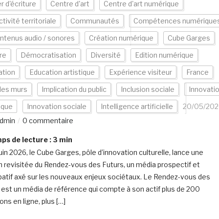
er d'écriture
Centre d'art
Centre d'art numérique
ctivité territoriale
Communautés
Compétences numérique
ntenus audio / sonores
Création numérique
Cube Garges
re
Démocratisation
Diversité
Edition numérique
ation
Education artistique
Expérience visiteur
France
les murs
Implication du public
Inclusion sociale
Innovati
ique
Innovation sociale
Intelligence artificielle
20/05/202
dmin
0 commentaire
s de lecture :
3
min
uin 2026, le Cube Garges, pôle d’innovation culturelle, lance une
n revisitée du Rendez-vous des Futurs, un média prospectif et
ipatif axé sur les nouveaux enjeux sociétaux. Le Rendez-vous des
 est un média de référence qui compte à son actif plus de 200
ns en ligne, plus […]