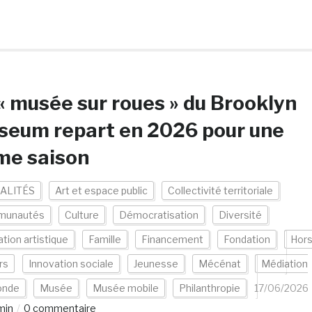
« musée sur roues » du Brooklyn
seum repart en 2026 pour une
me saison
ALITÉS
Art et espace public
Collectivité territoriale
munautés
Culture
Démocratisation
Diversité
tion artistique
Famille
Financement
Fondation
Hor
rs
Innovation sociale
Jeunesse
Mécénat
Médiation
nde
Musée
Musée mobile
Philanthropie
17/06/2026
min
0 commentaire