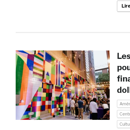
Lir
Les
pou
fin
dol
Amén
Centr
Cultu