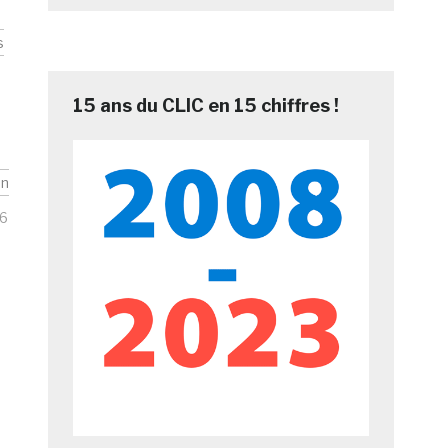
s
15 ans du CLIC en 15 chiffres !
on
6