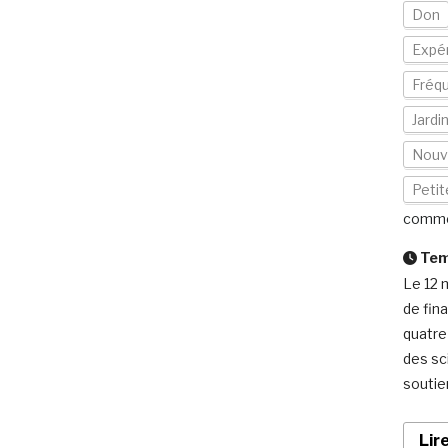
Don
Expér
Fréqu
Jardi
Nouv
Petit
comme
Temp
Le 12 
de fin
quatre
des sc
soutie
Lir