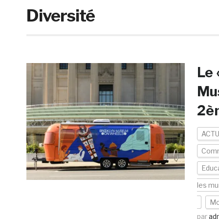
Diversité
Le 
Mu
2è
ACTU
Com
Educa
les mu
Mo
par
ad