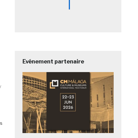
Evénement partenaire
r
es