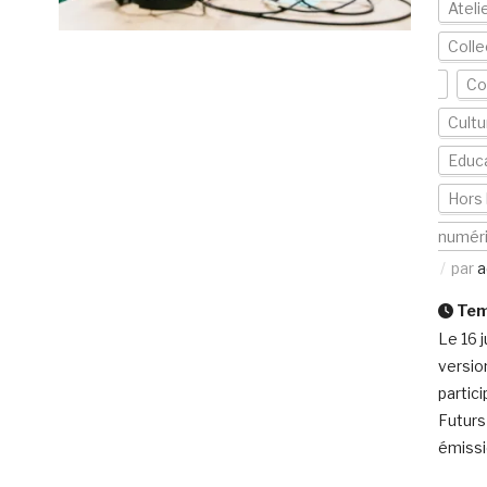
Ateli
Colle
Co
Cultu
Educ
Hors 
numér
par
a
Temp
Le 16 j
versio
partic
Futurs
émissio