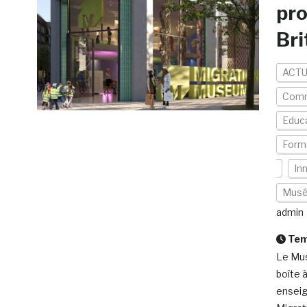
pro
Bri
ACTU
Com
Educ
Form
In
Mus
admin
Temp
Le Mus
boîte à
enseig