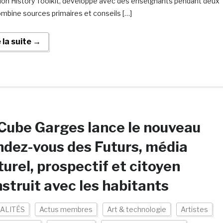
ion History Toolkit, développé avec des enseignants pendant deux
ombine sources primaires et conseils […]
e la suite →
Cube Garges lance le nouveau
dez-vous des Futurs, média
turel, prospectif et citoyen
struit avec les habitants
ALITÉS
Actus membres
Art & technologie
Artistes