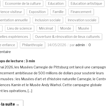
Economie de la culture
Education
Education artistique
ience visiteur
Exposition
Famille
Financement
entation annuelle
Inclusion sociale
Innovation sociale
n
Lieu de science
Mécénat
Monde
Musée
elles expériences
Ouverture & rénovation de lieux culturels
e enfance
Philanthropie
14/05/2026
par
admin
0
ntaire
s de lecture :
3
min
mai 2026, les Musées Carnegie de Pittsburg ont lancé une campag
ancement ambitieuse de 500 millions de dollars pour soutenir leurs
 musées : les Musées d’art et d’histoire naturelle Carnegie, le Centr
iences Kamin et le Musée Andy Warhol. Cette campagne globale
nt les opérations, […]
e la suite →