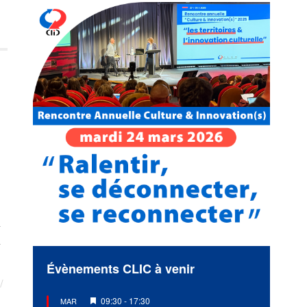
s
Évènements CLIC à venir
Mis
09:30
-
17:30
MAR