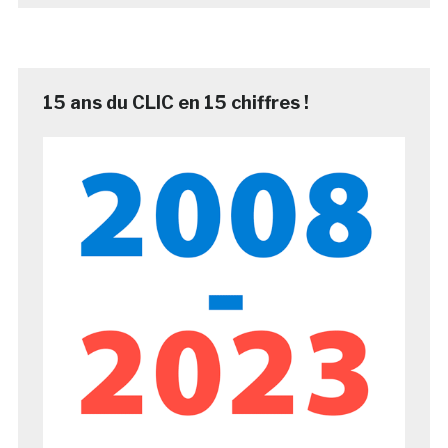
15 ans du CLIC en 15 chiffres !