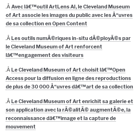
.Â
Avec lâ€™outil ArtLens AI, le Cleveland Museum
of Art associe les images du public avec les Å“uvres
de sa collection en Open Content
.Â
Les outils numÃ©riques in-situ dÃ©ployÃ©s par
le Cleveland Museum of Art renforcent
lâ€™engagement des visiteurs
.Â
Le Cleveland Museum of Art choisit lâ€™Open
Access pour la diffusion en ligne des reproductions
de plus de 30 000 Å“uvres dâ€™art de sa collection
.Â
Le Cleveland Museum of Art enrichit sa galerie et
son application avec la rÃ©alitÃ© augmentÃ©e, la
reconnaissance dâ€™image et la capture de
mouvement