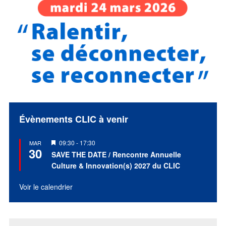
Évènements CLIC à venir
Mis
09:30
-
17:30
MAR
30
en
SAVE THE DATE / Rencontre Annuelle
avant
Culture & Innovation(s) 2027 du CLIC
Voir le calendrier