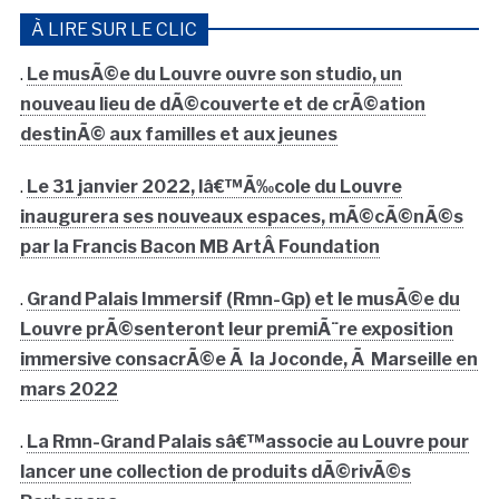
À LIRE SUR LE CLIC
.
Le musÃ©e du Louvre ouvre son studio, un
nouveau lieu de dÃ©couverte et de crÃ©ation
destinÃ© aux familles et aux jeunes
.
Le 31 janvier 2022, lâ€™Ã‰cole du Louvre
inaugurera ses nouveaux espaces, mÃ©cÃ©nÃ©s
par la Francis Bacon MB ArtÂ Foundation
.
Grand Palais Immersif (Rmn-Gp) et le musÃ©e du
Louvre prÃ©senteront leur premiÃ¨re exposition
immersive consacrÃ©e Ã la Joconde, Ã Marseille en
mars 2022
.
La Rmn-Grand Palais sâ€™associe au Louvre pour
lancer une collection de produits dÃ©rivÃ©s