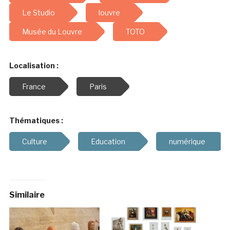
Le Studio
louvre
Musée du Louvre
TOTO
Localisation :
France
Paris
Thématiques :
Culture
Education
numérique
Similaire