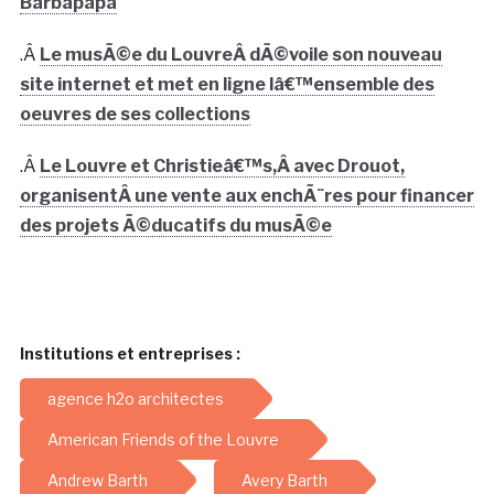
Barbapapa
.Â
Le musÃ©e du LouvreÂ dÃ©voile son nouveau
site internet et met en ligne lâ€™ensemble des
oeuvres de ses collections
.Â
Le Louvre et Christieâ€™s,Â avec Drouot,
organisentÂ une vente aux enchÃ¨res pour financer
des projets Ã©ducatifs du musÃ©e
Institutions et entreprises :
agence h2o architectes
American Friends of the Louvre
Andrew Barth
Avery Barth