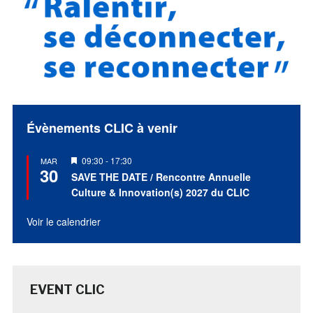
Évènements CLIC à venir
Mis
09:30
-
17:30
MAR
30
en
SAVE THE DATE / Rencontre Annuelle
avant
Culture & Innovation(s) 2027 du CLIC
Voir le calendrier
EVENT CLIC