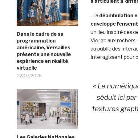
s’articulent à diff
– la
déambulation es
enveloppe l’ensembl
un lieu inspiré des 
Dans le cadre de sa
Vierge aux rochers,
programmation
américaine, Versailles
au public des inter
présente une nouvelle
interagissent pour 
expérience en réalité
virtuelle
02/07/2026
« Le numériqu
séduit ici pa
textures graph
Les Galeries Nationales