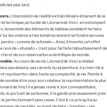
iècles plus tard.
uvre.
L’impression de réalité extraordinaire émanant de la
 la technique picturale de Léonard de Vinci : en estompant
rs, l’ensemble des éléments du tableau semblent ne faire
r lui, les ombres et les lumières doivent se fondre les unes
 perdre « comme de la fumée ». Ainsi, il invente cet effet
e nom de « sfumato ». Il est pour l’artiste l’aboutissement de
rche et de son observation scientifique du monde.
modèle.
Au cours de sa vie, Léonard de Vinci a réalisé
Dans ses dessins, ses carnets ou sa peinture, il a cherché à
représenter, dans toute sa complexité, la vie. Peinte à
conde semble être pour son créateur la représentation la plus
Léonard de Vinci n’a jamais remis à son commanditaire,
o, le portrait de sa femme, il l’a gardé précieusement près
t le perfectionnant sans cesse. C’est à ce prix qu’il a su
panneau de peuplier, au point de faire « trembler » ses