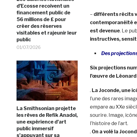
d’Ecosse recoivent un
financement public de
–
différents récits v
56 millions de £ pour
contemporanéité et l
créer des réserves
est devenue
. Le pu
visitables et rajeunir leur
instructives, sensi
public
01/07/2026
Des projection
Six projections nu
l’œuvre de Léonard 
.
La Joconde, une ic
l’une des rares image
empare au XXe siècle
La Smithsonian projette
les rêves de Refik Anadol,
sourire. Image, icône
une expérience d’art
l’histoire de l’art.
public immersif
.
On a volé la Jocond
s’appuyant sur sa