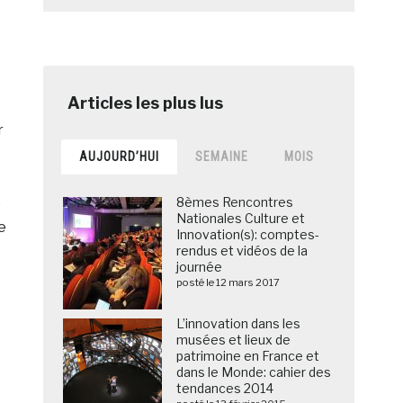
r
AUJOURD’HUI
SEMAINE
MOIS
e
8èmes Rencontres
Nationales Culture et
e
Innovation(s): comptes-
rendus et vidéos de la
journée
posté le 12 mars 2017
L’innovation dans les
musées et lieux de
patrimoine en France et
dans le Monde: cahier des
tendances 2014