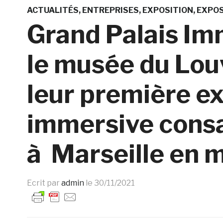
ACTUALITÉS
ENTREPRISES
EXPOSITION
EXPOS
Grand Palais Im
le musée du Lou
leur première e
immersive consa
à Marseille en 
Ecrit par
admin
le
30/11/2021