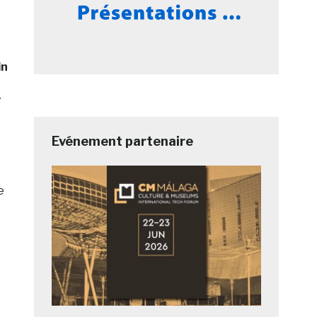
in
t
Evénement partenaire
e