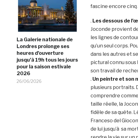
fascine encore cinq s
.
Les dessous de l’œ
Joconde provient de
les lignes de contou
La Galerie nationale de
qu’un seul corps. Pou
Londres prolonge ses
heures d’ouverture
dans les autres et se
jusqu’à 19h tous les jours
pictural connu sous l
pour la saison estivale
son travail de reche
2026
.
Un peintre et son 
26/06/2026
plusieurs portraits. 
comprendre comment 
taille réelle, la Jo
fidèle de sa quête. 
Franceso del Giocond
de lui jusqu’à sa mor
rendre la vie sur un 