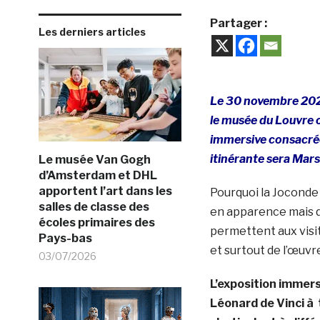
Partager :
Les derniers articles
Le 30 novembre 2021,
le musée du Louvre o
immersive consacrée
itinérante sera Marse
Le musée Van Gogh
d’Amsterdam et DHL
apportent l’art dans les
Pourquoi la Joconde 
salles de classe des
en apparence mais d
écoles primaires des
permettent aux visi
Pays-bas
et surtout de l’œuvr
03/07/2026
L’exposition immer
Léonard de Vinci à 