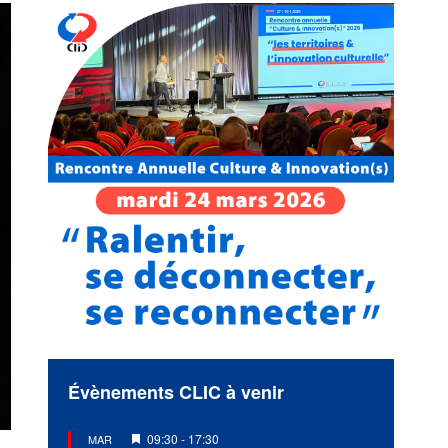
Évènements CLIC à venir
Mis
09:30
-
17:30
MAR