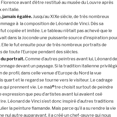
à Florence avant d’être restitué au musée du Louvre après
 en Italie.
, jamais égalée.
Jusqu’au XIXe siècle, de très nombreux
mmage à la composition de Léonard de Vinci. Dès sa
 fut copiée et imitée. Le tableau n’était pas achevé que le
ait dans la Joconde une puissante source d’inspiration pou
Elle le fut ensuite pour de très nombreux portraits de
de toute l’Europe pendant des siècles.
 du portrait.
Comme d’autres peintres avant lui, Léonard d
onnage devant un paysage. Si la tradition italienne privilégi
on de profil, dans celle venue d’Europe du Nord la vue
ois quart et le regard se tourne vers le visiteur. Le cadrage
ns qui prennent vie. Le maà®tre choisit surtout de peindre
expression que peu d’artistes avant lui avaient osé
ire. Léonard de Vinci s’est donc inspiré d’autres traditions
ulier la peinture flamande. Mais parce qu’il a su rendre la vie
 nul autre auparavant, il a créé un chef-œuvre qui nous