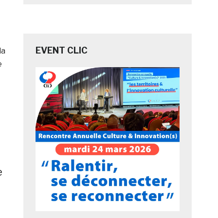
EVENT CLIC
la
e
,
e