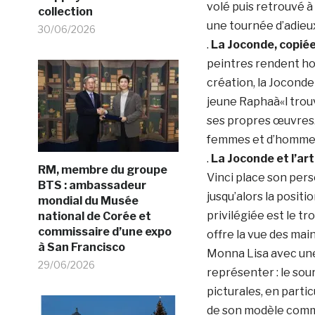
volé puis retrouvé 
collection
une tournée d’adieux
30/06/2026
.
La Joconde, copiée
peintres rendent ho
création, la Joconde
jeune Raphaà«l trouv
ses propres œuvres. 
femmes et d’hommes 
.
La Joconde et l’art
RM, membre du groupe
Vinci place son pers
BTS : ambassadeur
jusqu’alors la positi
mondial du Musée
privilégiée est le tr
national de Corée et
commissaire d’une expo
offre la vue des mai
à San Francisco
Monna Lisa avec une 
29/06/2026
représenter : le sour
picturales, en partic
de son modèle comme