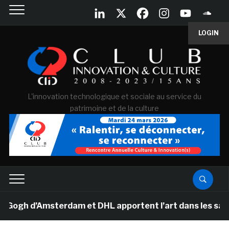
LOGIN
L'innovation technologique et sociale au service du
patrimoine et de la culture
h d’Amsterdam et DHL apportent l’art dans les salles d