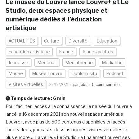
Le musée du Louvre lance Louvre+ et Le
Studio, deux espaces physique et
numérique dédiés à l’éducation
artistique
ACTUALITÉS
Culture
Diversité
Education
Education artistique
France
Jeunes adultes
Jeunesse
Mécénat
Médiathèque
Médiation
Musée
Musée Louvre
Outils in-situ
Podcast
Visites virtuelles
22/12/2021
par
jeba
0 commentaire
Temps de lecture :
6
min
Pour faciliter l’accès à la connaissance, le musée du Louvre a
lancé le 16 décembre 2021 son nouvel espace numérique
Louvre+, avec plus de 500 contenus disponibles en accès
libre : vidéos, podcasts, dessins animés, visites virtuelles, et
plus encore… La veille, « Le Studio » a finalement ouvert ses