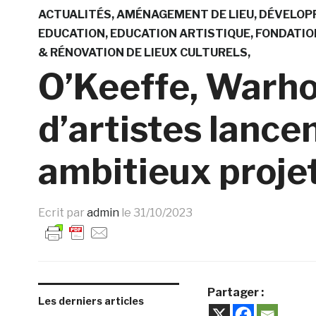
ACTUALITÉS
AMÉNAGEMENT DE LIEU
DÉVELOP
EDUCATION
EDUCATION ARTISTIQUE
FONDATIO
& RÉNOVATION DE LIEUX CULTURELS
O’Keeffe, Warho
d’artistes lance
ambitieux proje
Ecrit par
admin
le
31/10/2023
Partager :
Les derniers articles