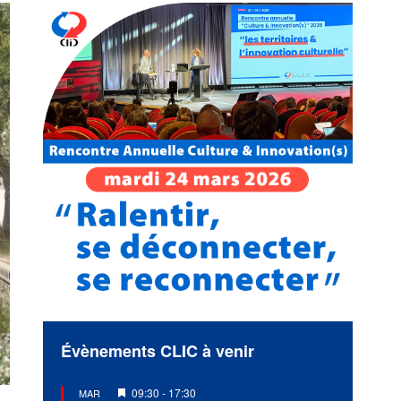
Évènements CLIC à venir
Mis
09:30
-
17:30
MAR