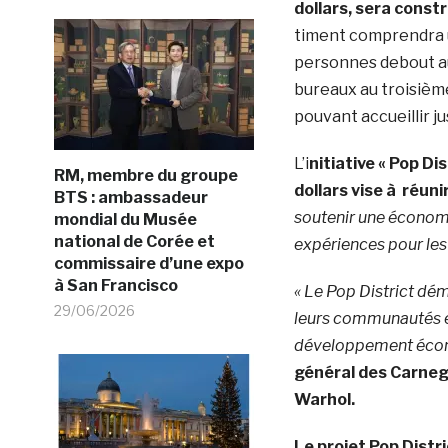
dollars, sera constr
timent comprendra un
personnes debout a
bureaux au troisièm
pouvant accueillir j
L’i
nitiative « Pop Di
RM, membre du groupe
dollars vise à réuni
BTS : ambassadeur
soutenir une économie
mondial du Musée
national de Corée et
expériences pour les 
commissaire d’une expo
à San Francisco
« Le Pop District dé
29/06/2026
leurs communautés en
développement éco
général des Carneg
Warhol.
Le projet
Pop Distr