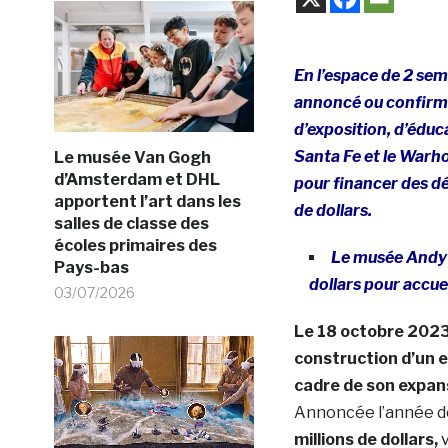
En l’espace de 2 sem
annoncé ou confirmé 
d’exposition, d’éduc
Santa Fe et le Warho
Le musée Van Gogh
d’Amsterdam et DHL
pour financer des d
apportent l’art dans les
de dollars.
salles de classe des
écoles primaires des
Le musée Andy W
Pays-bas
dollars pour accue
03/07/2026
Le 18 octobre 2023
construction d’un e
cadre de son expansi
Annoncée l’année der
millions de dollars,
v