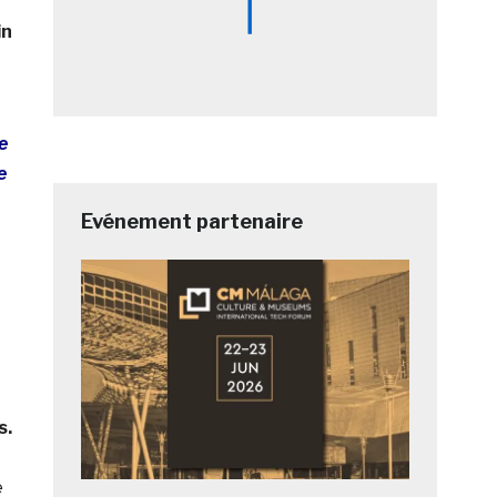
in
e
e
Evénement partenaire
s.
e