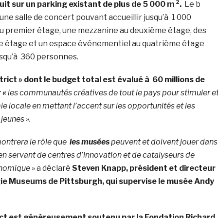
uit sur un parking existant de plus de 5 000 m ².
Le b
e salle de concert pouvant accueillir jusqu’à 1 000
u premier étage, une mezzanine au deuxième étage, des
e étage et un espace événementiel au quatrième étage
usqu’à 360 personnes.
strict » dont le budget total est évalué à 60 millions de
r
«
les communautés créatives de tout le pays pour stimuler e
 locale en mettant l’accent sur les opportunités et les
jeunes ».
montrera le rôle que
les musées
peuvent et doivent jouer dans
 servant de centres d’innovation et de catalyseurs de
nomique »
a déclaré
Steven Knapp, président et directeur
ie Museums de Pittsburgh, qui supervise le musée Andy
ict est généreusement soutenu par la Fondation Richard