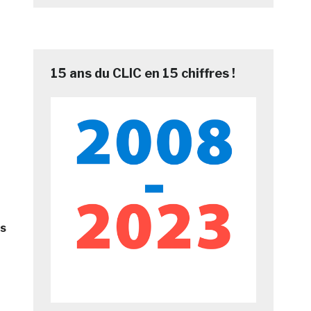
15 ans du CLIC en 15 chiffres !
ts