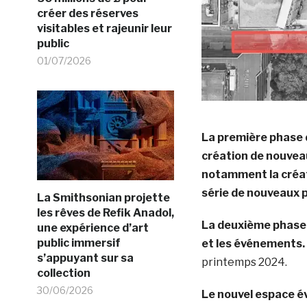
créer des réserves
visitables et rajeunir leur
public
01/07/2026
La première phase 
création de nouve
notamment la créat
série de nouveaux p
La Smithsonian projette
les rêves de Refik Anadol,
La deuxième phase c
une expérience d’art
public immersif
et les événements.
s’appuyant sur sa
printemps 2024.
collection
30/06/2026
Le nouvel
espace év