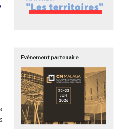
e
Evénement partenaire
e
s