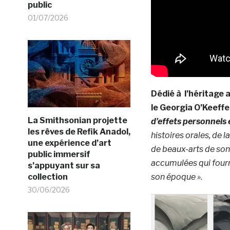
public
01/07/2026
Dédié à l’héritage 
le Georgia O’Keef
La Smithsonian projette
d’effets personnels 
les rêves de Refik Anadol,
histoires orales, de 
une expérience d’art
de beaux-arts de son
public immersif
accumulées qui fourn
s’appuyant sur sa
collection
son époque »
.
30/06/2026