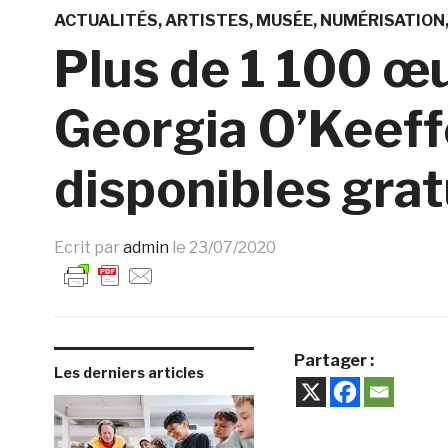
ACTUALITÉS
ARTISTES
MUSÉE
NUMÉRISATION
Plus de 1 100 œu
Georgia O’Keeff
disponibles grat
Ecrit par
admin
le
23/07/2020
Partager :
Les derniers articles