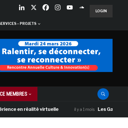
LOGIN
SERVICES – PROJETS
CE MEMBRES
réalité virtuelle
Les Galeries Nationale
il y a 1 mois