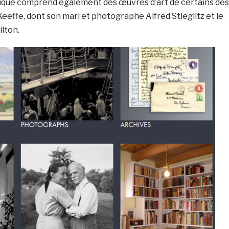
ique comprend également des œuvres d’art de certains des
effe, dont son mari et photographe Alfred Stieglitz et le
lton.