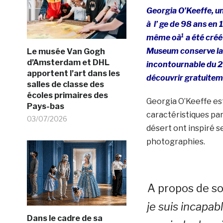
Georgia O’Keeffe, u
à l’ ge de 98 ans en
même oà¹ a été créé 
Museum conserve la p
Le musée Van Gogh
d’Amsterdam et DHL
incontournable du 20
apportent l’art dans les
découvrir gratuiteme
salles de classe des
écoles primaires des
Georgia O’Keeffe e
Pays-bas
caractéristiques par
03/07/2026
désert ont inspiré s
photographies.
A propos de so
je suis incapab
Dans le cadre de sa