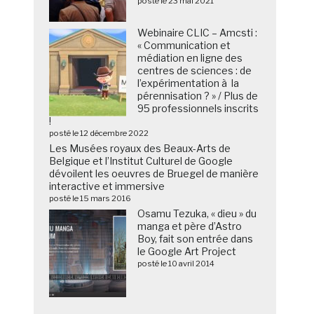
posté le 23 mai 2021
Webinaire CLIC – Amcsti :
« Communication et
médiation en ligne des
centres de sciences : de
l’expérimentation à la
pérennisation ? » / Plus de
95 professionnels inscrits
!
posté le 12 décembre 2022
Les Musées royaux des Beaux-Arts de
Belgique et l’Institut Culturel de Google
dévoilent les oeuvres de Bruegel de manière
interactive et immersive
posté le 15 mars 2016
Osamu Tezuka, « dieu » du
manga et père d’Astro
Boy, fait son entrée dans
le Google Art Project
posté le 10 avril 2014