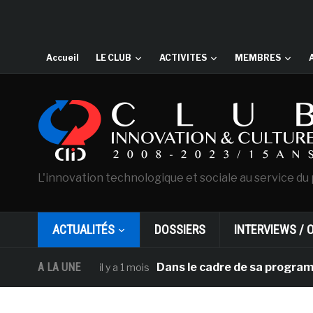
Accueil
LE CLUB
ACTIVITES
MEMBRES
L'innovation technologique et sociale au service du 
ACTUALITÉS
DOSSIERS
INTERVIEWS / 
A LA UNE
Dans le cadre de sa programmation amé
il y a 1 mois