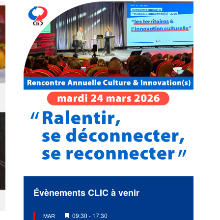
Évènements CLIC à venir
Mis
09:30
-
17:30
MAR