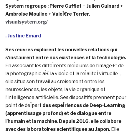
entrelaceÌes qui encadrent leur expeÌrience en tant
qu’humains incarneÌs aujourd’hui.
www.mshr.info/
. Visual System
Collectif d’artistes multidisciplinaires, Visual
System deÌploie un art contemporain immersif &
expeÌrientiel et contribue aÌ€ la repreÌsentation de
la sceÌ€ne francÌ§aise aÌ€ l’international.
Visual
System explore les relations entre espace et temps,
nature et science, reÌ‚verie et reÌaliteÌ, pour propulser
un monde imaginaire au cœur de l’intime et du
collectif. Combinant architecture et lumieÌ€re, Visual
System unit les continents pour composer un corps
vivant d’œuvres monumentales – visuelles, sensibles
et organiques.
CreÌeÌ aÌ€ Paris en 2007, Visual
System regroupe : Pierre Gufflet + Julien Guinard +