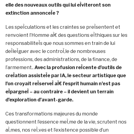
elle des nouveaux outils qui lui eÌviteront son
extinction annonceÌe ?
Les speÌculations et les craintes se preÌsentent et
renvoient l’Homme aÌ€ des questions eÌthiques sur les
responsabiliteÌs que nous sommes en train de lui
deÌleÌguer avec le controÌ‚le de nombreuses
professions, des administrations, de la finance, de
l’armement..
Avec la profusion reÌcente d’outils de
creÌation assisteÌe par IA, le secteur artistique que
l’on croyait reÌserveÌ aÌ€ l’esprit humain n’est pas
eÌpargneÌ – au contraire – il devient un terrain
d’exploration d’avant-garde.
Ces transformations majeures du monde
questionnent l’essence meÌ‚me de la vie, scrutent nos
aÌ‚mes, nos reÌ‚ves et l’existence possible d’un