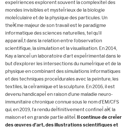
expeÌriences explorent souvent la complexiteÌ des
mondes invisibles et mysteÌrieux de la biologie
moleÌculaire et de la physique des particules. Un
theÌ€me majeur de son travail est le paradigme
informatique des sciences naturelles, tel qu’il
apparaiÌ‚t dans la relation entre l’observation
scientifique, la simulation et la visualisation. En 2014,
Kay a lanceÌ un laboratoire d’art expeÌrimental dans le
but d’explorer les intersections du numeÌrique et de la
physique en combinant des simulations informatiques
et des techniques proceÌdurales avec la peinture, les
textiles, la ceÌramique et la sculpture. En 2016, il est
devenu handicapeÌ en raison d’une maladie neuro-
immunitaire chronique connue sous le nom d’EM/CFS
qui, en 2019, l’a rendu deÌfinitivement confineÌ aÌ€ la
maison et en grande partie aliteÌ.
Il continue de creÌer
des œuvres d’art, des illustrations scientifiques et