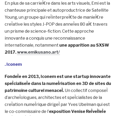
photographe dans les rues
de Harajuku aÌ€
l’adolescence, ce qui l’a meneÌ aÌ€ faire
une exposition
au V&A Museum
.
En tant qu’artiste multidisciplinaire, elle explore les
intersections du reÌtro-futurisme et de
l’acceÌleÌration technologique moderne. Son art
unique, infuseÌ par l’IA, a fait la couverture du WWD
Japon et a eÌteÌ preÌsenteÌ dans les
ventes aux
encheÌ€res de Christie’s et Gucci
. Reconnue
internationalement, son travail a eÌteÌ exposeÌ dans
des lieux tels que la
Galerie Saatchi et le MuseÌe d’art
contemporain du 21e sieÌ€cle de Kanazawa
, et a
eÌteÌ collectionneÌ dans plus d’une douzaine de pays
aÌ€ travers le monde.
En plus de sa carrieÌ€re dans les arts visuels, Emi est la
chanteuse principale et autoproductrice de Satellite