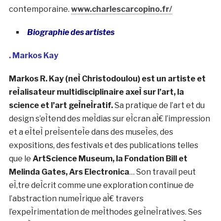
contemporaine.
www.charlescarcopino.fr/
Biographie des artistes
. Markos Kay
Markos R. Kay (neÌ Christodoulou) est un artiste et
reÌalisateur multidisciplinaire axeÌ sur l’art, la
science et l’art geÌneÌratif.
Sa pratique de l’art et du
design s’eÌtend des meÌdias sur eÌcran aÌ€ l’impression
et a eÌteÌ preÌsenteÌe dans des museÌes, des
expositions, des festivals et des publications telles
que le
ArtScience Museum, la Fondation Bill et
Melinda Gates, Ars Electronica
… Son travail peut
eÌ‚tre deÌcrit comme une exploration continue de
l’abstraction numeÌrique aÌ€ travers
l’expeÌrimentation de meÌthodes geÌneÌratives. Ses