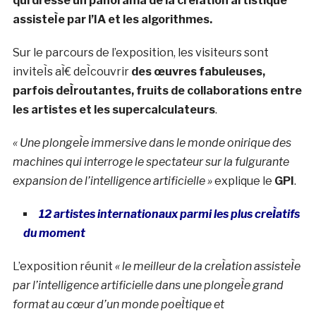
qui dresse un panorama de la creÌation artistique
assisteÌe par l’IA et les algorithmes.
Sur le parcours de l’exposition, les visiteurs sont
inviteÌs aÌ€ deÌcouvrir
des œuvres fabuleuses,
parfois deÌroutantes, fruits de collaborations entre
les artistes et les supercalculateurs
.
« Une plongeÌe immersive dans le monde onirique des
machines qui interroge le spectateur sur la fulgurante
expansion de l’intelligence artificielle »
explique le
GPI
.
12 artistes internationaux parmi les plus creÌatifs
du moment
L’exposition réunit
« le meilleur de la creÌation assisteÌe
par l’intelligence artificielle dans une plongeÌe grand
format au cœur d’un monde poeÌtique et