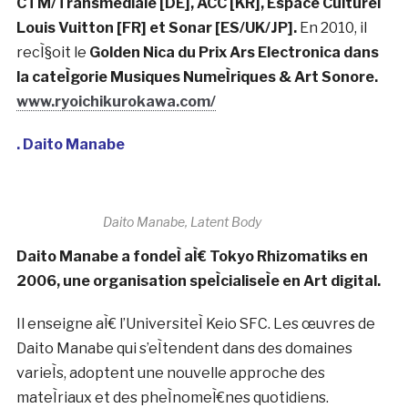
concert. Il compose la sculpture temporelle avec les
enregistrements de terrain et les structures
geÌneÌreÌes numeÌriquement, et reconstruit
architecturalement le pheÌnomeÌ€ne audiovisuel. Ces
dernieÌ€res anneÌes, ses œuvres sont exposeÌes aÌ€
travers le monde » dans des festivals et museÌes
internationaux, notamment
TATE Modern [UK],
Centre Pompidou [FR], Biennale de Venise [IT],
Pinakothek der Moderne [DE], Palais de Tokyo [FR],
Barbican Center [UK], ARS Electronica [AT], Mutek
[CA/ MX/JP/ES], Tretyakov Gallery [RU], Minsheng
Art Museum [CN], YCAM [JP], EMPAC [US], LABoral
[ES] , FACT [UK], Palais des Beaux-Arts [BE],
National Taiwan Museum of Fine Arts [TW],
National Center for Contemporary Arts [RU],
CTM/Transmediale [DE], ACC [KR], Espace Culturel
Louis Vuitton [FR] et Sonar [ES/UK/JP].
En 2010, il