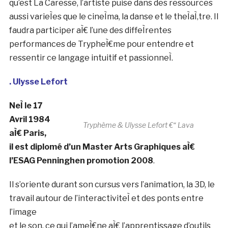
eÌtablis en creÌant des spheÌ€res musicales inspireÌes
de paysages fantasmeÌs, de reÌcits de vie et d’œuvres
oniriques.
Ses recherches estheÌtiques influenceÌes par
l’electronica, la musique expeÌrimentale, le trip-hop et
le shoegaze qui infusent dans chacune de ses
productions.. Du show audiovisuel LAVA reÌaliseÌ en
collaboration avec Ulysse Lefort aÌ€ l’œuvre totale
qu’est La Caresse, l’artiste puise dans des ressources
aussi varieÌes que le cineÌma, la danse et le theÌaÌ‚tre. Il
faudra participer aÌ€ l’une des diffeÌrentes
performances de TrypheÌ€me pour entendre et
ressentir ce langage intuitif et passionneÌ.
. Ulysse Lefort