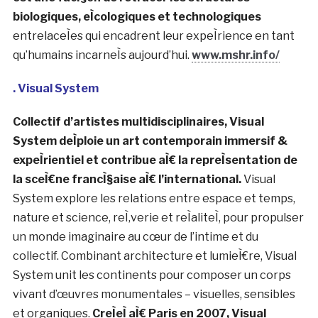
d’installations audiovisuelles.
Leurs installations
impliquent des systeÌ€mes eÌlectroniques
geÌneÌratifs et interactifs inteÌgreÌs dans des
reÌseaux sculpturaux immersifs.
Ils explorent les
deÌgradeÌs intuitifs et techniques entre les formes
sonores et sculpturales, en utilisant des circuits
analogiques et des logiciels open source pour
sculpter des hyperobjets en reÌsonance mutuelle. Ils
concÌ§oivent leur pratique en termes de
cyberneÌtique, comme un systeÌ€me avec de
nombreuses entreÌes et sorties relieÌes les unes aux
autres. La forme eÌmergente sert de guide de
navigation en constante eÌvolution.
Construire et
explorer leurs propres systeÌ€mes syntheÌtiques
est une facÌ§on de retracer les structures
biologiques, eÌcologiques et technologiques