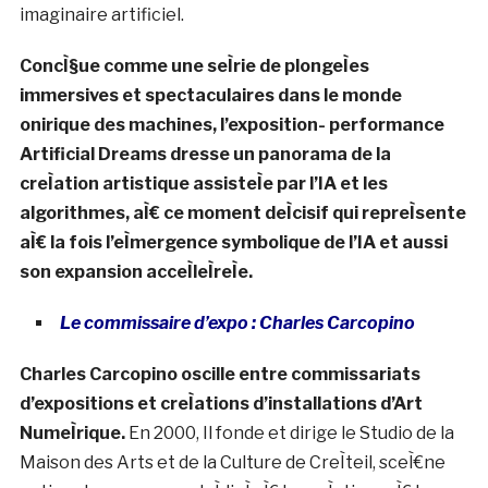
imaginaire artificiel.
ConcÌ§ue comme une seÌrie de plongeÌes
immersives et spectaculaires dans le monde
onirique des machines, l’exposition- performance
Artificial Dreams dresse un panorama de la
creÌation artistique assisteÌe par l’IA et les
algorithmes, aÌ€ ce moment deÌcisif qui repreÌsente
aÌ€ la fois l’eÌmergence symbolique de l’IA et aussi
son expansion acceÌleÌreÌe.
Le commissaire d’expo :
Charles Carcopino
Charles Carcopino oscille entre commissariats
d’expositions et creÌations d’installations d’Art
NumeÌrique.
En 2000, Il fonde et dirige le Studio de la
Maison des Arts et de la Culture de CreÌteil, sceÌ€ne