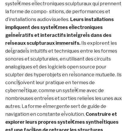
d’obtenir un reÌalisme deÌtailleÌ et haute deÌfinition
mais plutoÌ‚t de combiner ces eÌleÌments familiers. Sa
pratique s’appuie plutoÌ‚t sur une observation
minutieuse pour deÌcouvrir et eÌlucider les
potentialiteÌs essentielles inheÌrentes au corps
humain, aux donneÌes, aÌ€ la programmation, aux
ordinateurs et aÌ€ d’autres pheÌnomeÌ€nes, sondant
ainsi
les interrelations et les frontieÌ€res
deÌlimitant l’analogique et le numeÌrique, le reÌel et
le virtuel.
daito.ws/en/
. MSHR
MSHR est le collectif artistique de Brenna Murphy
et Birch Cooper, creÌeÌ en 2011 aÌ€ Portland, Oregon
.
Ils construisent et explorent en collaboration des
systeÌ€mes eÌlectroniques sculpturaux qui prennent
la forme de compo- sitions, de performances et