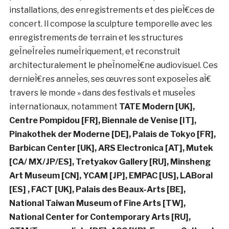
un premier temps, puis lors de son essor comme
environnement de creÌation et d’expeÌrimentation
autour de l’imagerie, le Deep Learning. En paralleÌ€le
aÌ€ ces recherches, qui l’ameÌ€neront aÌ€ travailler sur
des projets sceÌnographique au sein du collectif Quart
Avant Poing notamment et tout d’abord avec le
collectif Souk Machine puis Pedro Winter ou encore
TrypheÌ€me,
il co-reÌalise des courts meÌtrages
d’animation (5 ans apreÌ€s la guerre, la
grenouilleÌ€re, Bruit Rose pour Pink Noise).
. Ryoichi Kurokawa
Artiste japonais, neÌ en 1978, vit et travaille aÌ€
Berlin, en Allemagne.
Les œuvres de Kurokawa
prennent de multiples formes telles que des
installations, des enregistrements et des pieÌ€ces de