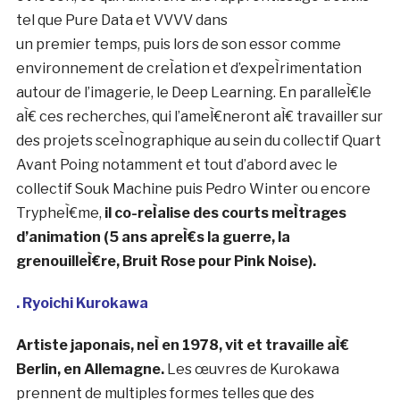
NeÌ le 17
Avril 1984
aÌ€ Paris,
il est
diplomé
d’un
Master
Arts
Tryphème & Ulysse Lefort €“ Lava
Graphiques aÌ€ l’ESAG Penninghen promotion 2008
.
Il s’oriente durant son cursus vers l’animation, la 3D, le
travail autour de l’interactiviteÌ et des ponts entre
l’image
et le son, ce qui l’ameÌ€ne aÌ€ l’apprentissage d’outils
tel que Pure Data et VVVV dans