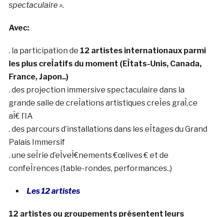
spectaculaire ».
Avec:
. la participation de
12 artistes internationaux parmi
les plus creÌatifs du moment (EÌtats-Unis, Canada,
France, Japon..)
. des projection immersive spectaculaire dans la
grande salle de creÌations artistiques creÌes graÌ‚ce
aÌ€ l’IA
. des parcours d’installations dans les eÌtages du Grand
Palais Immersif
. une seÌrie d’eÌveÌ€nements €œlives € et de
confeÌrences (table-rondes, performances..)
Les 12 artistes
12 artistes ou groupements présentent leurs