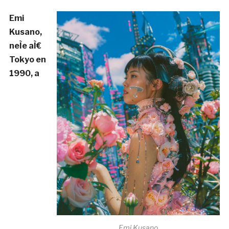
que le
museÌe Laforet aÌ€ Tokyo, le MuseÌe des
beaux-arts de MontreÌal, le Centre Pompidou aÌ€
Paris, le Centre PHI aÌ€ MontreÌal, le Chronus Art
Center aÌ€ Shanghai, le museÌe Max Ernst aÌ€
BruÌˆhl et le Museum of the Moving Image aÌ€ New
York
. Elle a preÌsenteÌ des expositions personnelles
aÌ€ la
GaiÌ‚teÌ Lyrique aÌ€ Paris et aÌ€ l’Arsenal
Contemporary Art aÌ€ MontreÌal et aÌ€ New York.
Notamment, son travail fait partie de la collection du
MuseÌe d’art contemporain de MontreÌal
. RatteÌ a
eÌteÌ preÌseÌlectionneÌe pour le prix Sobey Art Award
au Canada en 2019 et a fait partie des finalistes en
2020.
sabrinaratte.com/
. Emi Kusano
Emi