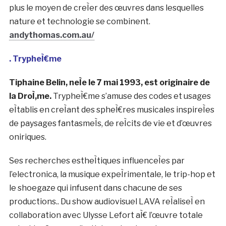
de la socieÌteÌ affectent les systeÌ€mes naturels de
vie. Ces dernieÌ€res anneÌes, Thomas a commenceÌ
aÌ€ expeÌrimenter des logiciels audio numeÌriques,
ouvrant ainsi une nouvelle branche de sa pratique.
Cette nouvelle seÌrie d’installations videÌo animeÌes
repreÌsente visuellement les voix de la nature et
creÌe un environnement eÌtrange de son et de
lumieÌ€re. GraÌ‚ce aÌ€ cette nouvelle voie
d’investigation artistique, Thomas trouve une fois de
plus le moyen de creÌer des œuvres dans lesquelles
nature et technologie se combinent.
andythomas.com.au/
. TrypheÌ€me
Tiphaine Belin, neÌe le 7 mai 1993, est originaire de
la DroÌ‚me.
TrypheÌ€me s’amuse des codes et usages