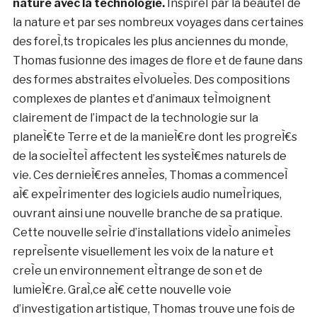
Andy Thomas, Bioluminescence
Au cours des deux dernieÌ€res deÌcennies, Andy
Thomas a
deÌveloppeÌ un langage visuel
embleÌmatique qui lui est propre.
Utilisant une combinaison de technologie numeÌrique
et d’aquarelles, le travail de Thomas est une
repreÌsentation symbolique de la
collision de la
nature avec la technologie.
InspireÌ par la beauteÌ de
la nature et par ses nombreux voyages dans certaines
des foreÌ‚ts tropicales les plus anciennes du monde,
Thomas fusionne des images de flore et de faune dans
des formes abstraites eÌvolueÌes. Des compositions
complexes de plantes et d’animaux teÌmoignent
clairement de l’impact de la technologie sur la
planeÌ€te Terre et de la manieÌ€re dont les progreÌ€s