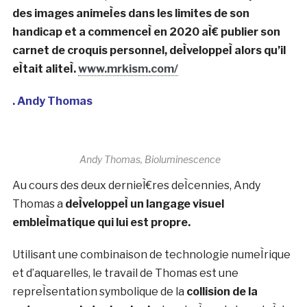
des images animeÌes dans les limites de son
handicap et a commenceÌ en 2020 aÌ€ publier son
carnet de croquis personnel, deÌveloppeÌ alors qu’il
eÌtait aliteÌ.
www.mrkism.com/
. Andy Thomas