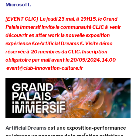
Microsoft.
[EVENT CLIC] Le jeudi 23 mai, à 19H15, le Grand
Palais immersif invite la communauté CLIC à venir
découvrir en after work la nouvelle exposition
expérience €œArtificial Dreams €. Visite démo
réservée à 20 membres du CLIC. Inscription
obligatoire par mail avant le 20/05/2024, 14.00
event@club-innovation-culture.fr
Artificial Dreams
est une exposition-performance