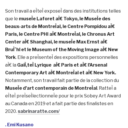
internationales. En 2023, elle est laureÌate de la
distinction « 100 femmes de culture » en France.
justineemard.com/
. Sabrina RatteÌ
Sabrina RatteÌ est une artiste canadienne baseÌe
aÌ€ MontreÌal.
Elle creÌe des eÌcosysteÌ€mes qui
eÌvoluent au sein d’installations interactives, de
seÌries de videÌos, d’impressions numeÌriques, de
sculptures ou de reÌaliteÌ virtuelle. InfluenceÌes par la
science-fiction, la philo- sophie et divers textes
theÌoriques, ses œuvres explorent la
convergence de
la technologie et de la biologie, l’interaction entre la
mateÌrialiteÌ et la virtualiteÌ, ainsi que l’eÌvolution
speÌculative de notre environnement.
Son travail a eÌteÌ exposeÌ dans des institutions telles