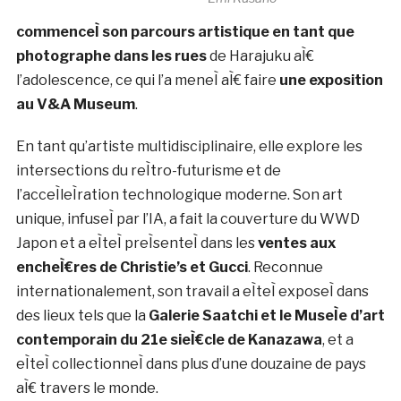
Kusano,
neÌe aÌ€
Tokyo en
1990, a
Emi Kusano
commenceÌ son parcours artistique en tant que