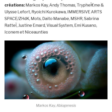
créations:
Markos Kay, Andy Thomas, TrypheÌ€me &
Ulysse Lefort, Ryoichi Kurokawa, IMMERSIVE ARTS
SPACE/ZHdK, Mots, Daito Manabe, MSHR, Sabrina
RatteÌ, Justine Emard, Visual System, Emi Kusano,
Iconem et Niceaunties
Markos Kay, Abiogenesis