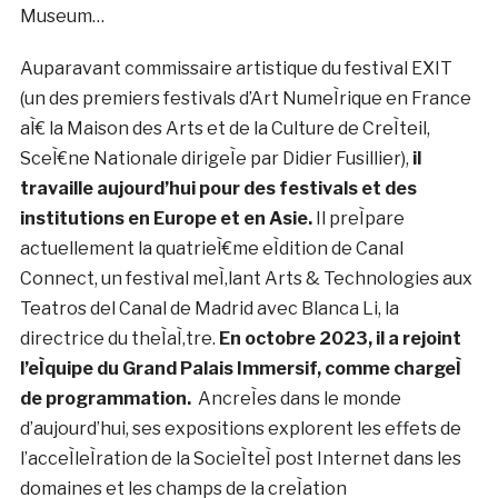
Museum…
Auparavant commissaire artistique du festival EXIT
(un des premiers festivals d’Art NumeÌrique en France
aÌ€ la Maison des Arts et de la Culture de CreÌteil,
SceÌ€ne Nationale dirigeÌe par Didier Fusillier),
il
travaille aujourd’hui pour des festivals et des
institutions en Europe et en Asie.
Il preÌpare
actuellement la quatrieÌ€me eÌdition de Canal
Connect, un festival meÌ‚lant Arts & Technologies aux
Teatros del Canal de Madrid avec Blanca Li, la
directrice du theÌaÌ‚tre.
En octobre 2023, il a rejoint
l’eÌquipe du Grand Palais Immersif, comme chargeÌ
de programmation.
AncreÌes dans le monde
d’aujourd’hui, ses expositions explorent les effets de
l’acceÌleÌration de la SocieÌteÌ post Internet dans les
domaines et les champs de la creÌation