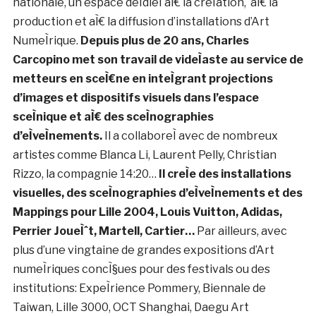
nationale, un espace deÌdieÌ aÌ€ la creÌation, aÌ€ la
production et aÌ€ la diffusion d’installations d’Art
NumeÌrique.
Depuis plus de 20 ans, Charles
Carcopino met son travail de videÌaste au service de
metteurs en sceÌ€ne en inteÌgrant projections
d’images et dispositifs visuels dans l’espace
sceÌnique et aÌ€ des sceÌnographies
d’eÌveÌnements.
Il a collaboreÌ avec de nombreux
artistes comme Blanca Li, Laurent Pelly, Christian
Rizzo, la compagnie 14:20…
Il creÌe des installations
visuelles, des sceÌnographies d’eÌveÌnements et des
Mappings pour Lille 2004, Louis Vuitton, Adidas,
Perrier JoueÌˆt, Martell, Cartier…
Par ailleurs, avec
plus d’une vingtaine de grandes expositions d’Art
numeÌriques concÌ§ues pour des festivals ou des
institutions: ExpeÌrience Pommery, Biennale de
Taiwan, Lille 3000, OCT Shanghai, Daegu Art