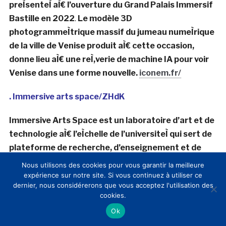
Young, un groupe qui reÌinterpreÌ€te de manieÌ€re
creÌative les styles J-POP des anneÌes 80 aÌ€ travers
un prisme de science-fiction. Cette approche
innovante a conquis une reconnaissance
internationale, notamment
une apparition au SXSW
2017.
www.emikusano.art/
. Iconem
FondeÌe en 2013, Iconem est une startup innovante
speÌcialiseÌe dans la numeÌrisation en 3D de sites du
patrimoine culturel menaceÌ.
Un collectif composeÌ
Nous utilisons des cookies pour vous garantir la meilleure
d’archeÌologues, architectes et speÌcialistes de la
expérience sur notre site. Si vous continuez à utiliser ce
creÌation numeÌrique dirigeÌ par Yves Ubelman qui est
dernier, nous considérerons que vous acceptez l'utilisation des
cookies.
le co-commissaire de l’
exposition Venise ReÌveÌleÌe
preÌsenteÌ aÌ€ l’ouverture du Grand Palais Immersif
Ok
Bastille en 2022
.
Le modèle 3D