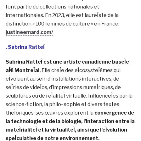
l’Institut FrancÌ§ais en 2017 aÌ€ Tokyo. Son travail a
eÌteÌ exposeÌ dans des museÌes tels que le
Mori Art
Museum (Tokyo), le MOT Museum of Contemporary
Art Tokyo, Barbican Center (Londres), le World
Museum (Liverpool), la Fondation Pernod Ricard
(Paris)
. Elle participe aÌ€ des Biennales
internationales comme la
Biennale de Chengdu
(Chine), la Triennale de Tongyong (CoreÌe du Sud) et
la Biennale de Karachi (Pakistan)
.
En 2020, elle est
laureÌate de la commande nationale
photographique €œIMAGE 3.0 € du Centre national
des arts plastiques (CNAP) en partenariat avec le
Jeu de Paume aÌ€ Paris
. En 2021-22, puis en 2023-24,
elle est artiste-professeure inviteÌe au Fresnoy,
Studio national des arts contemporains. Ses œuvres
font partie de collections nationales et