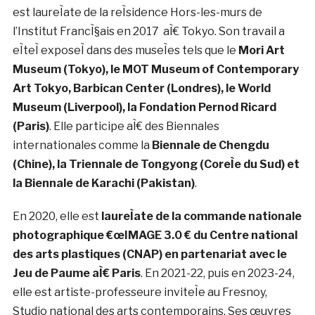
Ambroise Mouline + ValeÌ€re Terrier.
visualsystem.org/
. Justine Emard
Ses œuvres explorent les nouvelles relations qui
s’instaurent entre nos existences et la technologie.
En associant les diffeÌrents meÌdiums de l’image €“ de
la photographie aÌ€ la videÌo et la reÌaliteÌ virtuelle -,
elle situe son travail au croisement entre les
neurosciences, les objets, la vie organique et
l’intelligence artificielle. Ses dispositifs prennent pour
point de deÌpart
des expeÌriences de Deep-Learning
(apprentissage profond) et de dialogue entre
l’humain et la machine
.
Depuis 2016, elle collabore
avec des laboratoires scientifiques au Japon.
Elle
est laureÌate de la reÌsidence Hors-les-murs de