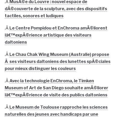
.Â
MusÃ©e du Louvre : nouvel espace de
dÃ©couverte de la sculpture, avec des dispositifs
tactiles, sonores et ludiques
.Â
Le Centre Pompidou et EnChroma amÃ©liorent
lâ€™expÃ©rience artistique des visiteurs
daltoniens
.Â
Le Chau Chak Wing Museum (Australie) propose
Ã ses visiteurs daltoniens des lunettes spÃ©ciales
pour mieux distinguer les couleurs
.Â
Avec la technologie EnChroma, le Timken
Museum of Art de San Diego souhaite amÃ©liorer
lâ€™expÃ©rience de visite des publics daltoniens
.Â
Le Museum de Toulouse rapproche les sciences
naturelles des jeunes avec handicaps par une