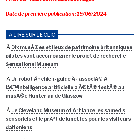
Date de première publication: 19/06/2024
À LIRE SUR LE CLIC
.Â
Dix musÃ©es et lieux de patrimoine britanniques
pilotes vont accompagner le projet de recherche
Sensational Museum
.Â
Un robot Â« chien-guide Â» associÃ© Ã
lâ€™intelligence artificielle a Ã©tÃ© testÃ© au
musÃ©e Hunterian de Glasgow
.Â
Le Cleveland Museum of Art lance les samedis
sensoriels et le prÃªt de lunettes pour les visiteurs
daltoniens