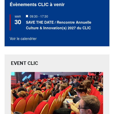
Évènements CLIC à venir
Mis
09:30
-
17:30
MAR
30
en
SAVE THE DATE / Rencontre Annuelle
avant
Culture & Innovation(s) 2027 du CLIC
Voir le calendrier
EVENT CLIC