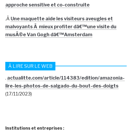
approche sensitive et co-construite
.Â
Une maquette aide les visiteurs aveugles et
malvoyants Ã mieux profiter dâ€™une visite du
musÃ©e Van Gogh dâ€™Amsterdam
À LIRE SUR LE WEB
.
actualitte.com/article/114383/edition/amazonia-
lire-les-photos-de-salgado-du-bout-des-doigts
(17/11/2023)
Institutions et entreprises :