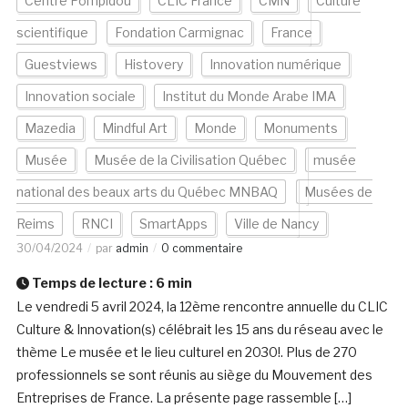
Centre Pompidou
CLIC France
CMN
Culture
scientifique
Fondation Carmignac
France
Guestviews
Histovery
Innovation numérique
Innovation sociale
Institut du Monde Arabe IMA
Mazedia
Mindful Art
Monde
Monuments
Musée
Musée de la Civilisation Québec
musée
national des beaux arts du Québec MNBAQ
Musées de
Reims
RNCI
SmartApps
Ville de Nancy
30/04/2024
par
admin
0 commentaire
Temps de lecture :
6
min
Le vendredi 5 avril 2024, la 12ème rencontre annuelle du CLIC
Culture & Innovation(s) célébrait les 15 ans du réseau avec le
thème Le musée et le lieu culturel en 2030!. Plus de 270
professionnels se sont réunis au siège du Mouvement des
Entreprises de France. La présente page rassemble […]