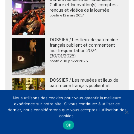
Culture et Innovation(s): comptes-
rendus et vidéos de la journée
posté le 12 mars 2017
DOSSIER / Les lieux de patrimoine
français publient et commentent
leur fréquentation 2024
(30/01/2025)
posté le 30 janvier 2025
DOSSIER / Les musées et lieux de
patrimoine français publient et
commentent leur fréquentation
2025 (20/02/2026)
Nous utilisons des cookies pour vous garantir la meilleure
posté le 20 février 2026
expérience sur notre site. Si vous continuez à utiliser ce
dernier, nous considérerons que vous acceptez l'utilisation des
cookies.
2026 – 2028 : le musée d’Orsay
Ok
lance un ambitieux chantier pour
améliorer l’accueil de ses visiteurs