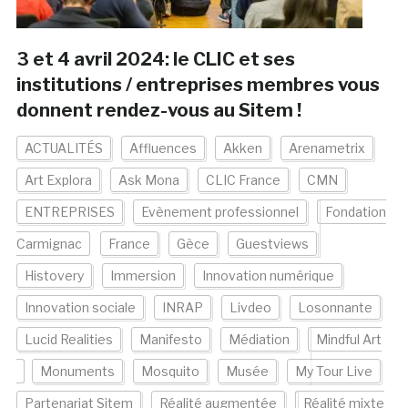
3 et 4 avril 2024: le CLIC et ses
institutions / entreprises membres vous
donnent rendez-vous au Sitem !
ACTUALITÉS
Affluences
Akken
Arenametrix
Art Explora
Ask Mona
CLIC France
CMN
ENTREPRISES
Evènement professionnel
Fondation
Carmignac
France
Gèce
Guestviews
Histovery
Immersion
Innovation numérique
Innovation sociale
INRAP
Livdeo
Losonnante
Lucid Realities
Manifesto
Médiation
Mindful Art
Monuments
Mosquito
Musée
My Tour Live
Partenariat Sitem
Réalité augmentée
Réalité mixte