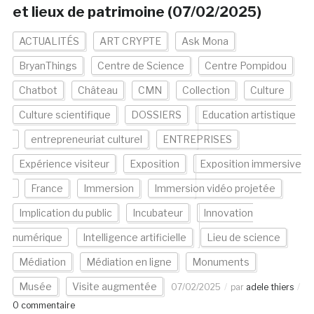
et lieux de patrimoine (07/02/2025)
ACTUALITÉS
ART CRYPTE
Ask Mona
BryanThings
Centre de Science
Centre Pompidou
Chatbot
Château
CMN
Collection
Culture
Culture scientifique
DOSSIERS
Education artistique
entrepreneuriat culturel
ENTREPRISES
Expérience visiteur
Exposition
Exposition immersive
France
Immersion
Immersion vidéo projetée
Implication du public
Incubateur
Innovation
numérique
Intelligence artificielle
Lieu de science
Médiation
Médiation en ligne
Monuments
Musée
Visite augmentée
07/02/2025
par
adele thiers
0 commentaire