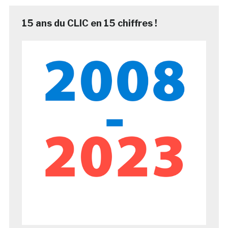
15 ans du CLIC en 15 chiffres !