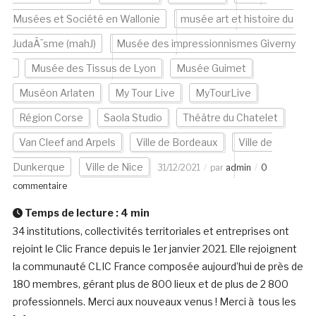
Musées et Société en Wallonie
musée art et histoire du
JudaÃ¯sme (mahJ)
Musée des impressionnismes Giverny
Musée des Tissus de Lyon
Musée Guimet
Muséon Arlaten
My Tour Live
MyTourLive
Région Corse
Saola Studio
Théâtre du Chatelet
Van Cleef and Arpels
Ville de Bordeaux
Ville de
Dunkerque
Ville de Nice
31/12/2021
par
admin
0
commentaire
Temps de lecture :
4
min
34 institutions, collectivités territoriales et entreprises ont
rejoint le Clic France depuis le 1er janvier 2021. Elle rejoignent
la communauté CLIC France composée aujourd’hui de près de
180 membres, gérant plus de 800 lieux et de plus de 2 800
professionnels. Merci aux nouveaux venus ! Merci à tous les