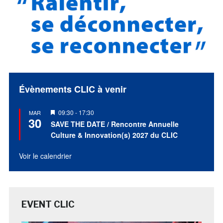
Évènements CLIC à venir
Mis
09:30
-
17:30
MAR
30
en
SAVE THE DATE / Rencontre Annuelle
avant
Culture & Innovation(s) 2027 du CLIC
Voir le calendrier
EVENT CLIC