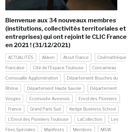
Bienvenue aux 34 nouveaux membres
(institutions, collectivités territoriales et
entreprises) qui ont rejoint le CLIC France
en 2021 ! (31/12/2021)
ACTUALITÉS
Akken
Atout France
Cinémathèque
Francaise
Cité de l'Espace Toulouse
Concarneau
Cornouaille Agglomération
Département Bouches du
Rhône
Département Haute Savoie
Département
Vosges
Ecomusée Avesnois
Envol des Pionniers
France
Grand Paris Sud
Kedge Business School
L’Envol des Pionniers Toulouse
LaCollection
Les
Fées Spéciales
Manifesto
Membres
MSW