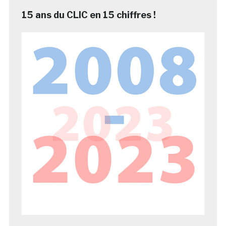
15 ans du CLIC en 15 chiffres !