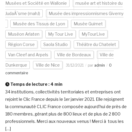
Musées et Société en Wallonie
musée art et histoire du
JudaÃ¯sme (mahJ)
Musée des impressionnismes Giverny
Musée des Tissus de Lyon
Musée Guimet
Muséon Arlaten
My Tour Live
MyTourLive
Région Corse
Saola Studio
Théâtre du Chatelet
Van Cleef and Arpels
Ville de Bordeaux
Ville de
Dunkerque
Ville de Nice
31/12/2021
par
admin
0
commentaire
Temps de lecture :
4
min
34 institutions, collectivités territoriales et entreprises ont
rejoint le Clic France depuis le 1er janvier 2021. Elle rejoignent
la communauté CLIC France composée aujourd’hui de près de
180 membres, gérant plus de 800 lieux et de plus de 2 800
professionnels. Merci aux nouveaux venus ! Merci à tous les
[…]