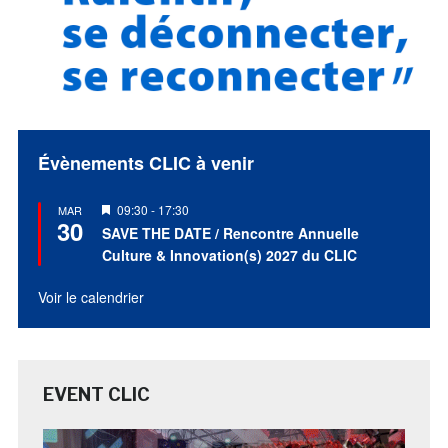
Évènements CLIC à venir
Mis
09:30
-
17:30
MAR
30
en
SAVE THE DATE / Rencontre Annuelle
avant
Culture & Innovation(s) 2027 du CLIC
Voir le calendrier
EVENT CLIC