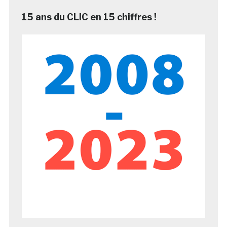
15 ans du CLIC en 15 chiffres !