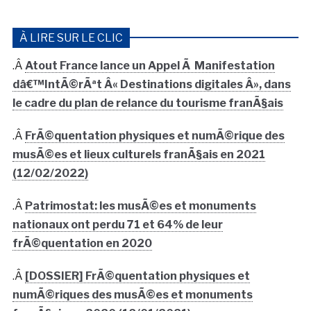
À LIRE SUR LE CLIC
.Â
Atout France lance un Appel Ã Manifestation
dâ€™IntÃ©rÃªt Â« Destinations digitales Â», dans
le cadre du plan de relance du tourisme franÃ§ais
.Â
FrÃ©quentation physiques et numÃ©rique des
musÃ©es et lieux culturels franÃ§ais en 2021
(12/02/2022)
.Â
Patrimostat: les musÃ©es et monuments
nationaux ont perdu 71 et 64% de leur
frÃ©quentation en 2020
.Â
[DOSSIER] FrÃ©quentation physiques et
numÃ©riques des musÃ©es et monuments