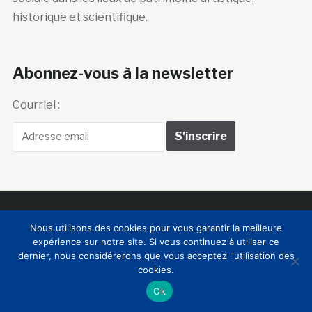
historique et scientifique.
Abonnez-vous à la newsletter
Courriel :
Club Innovation &
Nous utilisons des cookies pour vous garantir la meilleure
expérience sur notre site. Si vous continuez à utiliser ce
Culture CLIC France
dernier, nous considérerons que vous acceptez l'utilisation des
cookies.
Accueil
BIENVENUE !
LE CLUB
MEMBRES
RNCI
Ok
CONTACTS