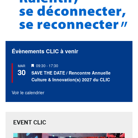
Évènements CLIC à venir
Mis
09:30
-
17:30
MAR
30
en
SAVE THE DATE / Rencontre Annuelle
avant
Culture & Innovation(s) 2027 du CLIC
Voir le calendrier
EVENT CLIC