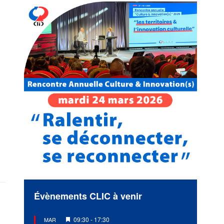
Évènements CLIC à venir
Mis
09:30
-
17:30
MAR