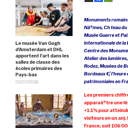
Monuments romains 
Nà®mes, Ch teau du
Musée Guerre et Pai
internationale de la 
Le musée Van Gogh
d’Amsterdam et DHL
Centre des Monument
apportent l’art dans les
Atelier des lumière
salles de classe des
Rodez, Musées de Bo
écoles primaires des
Bordeaux €¦ l’heure 
Pays-bas
patrimoniales en Fr
03/07/2026
Les premiers chiffre
apparaà®tre une lé
+1.1% pour atteindr
visiteurs en un an).
France, soit 106 00