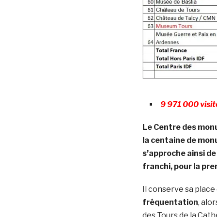
9 971 000 visi
Le Centre des monu
la centaine de mon
s’approche ainsi de
franchi, pour la pre
Il conserve sa place
fréquentation
, alo
des Tours de la Cath