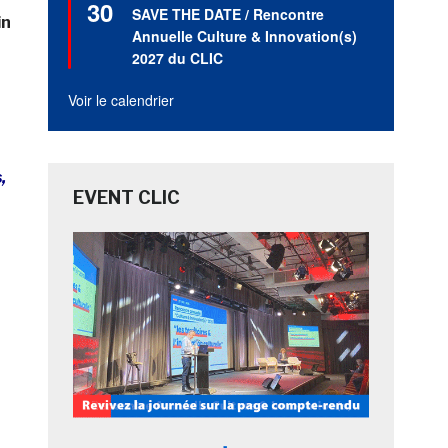
30
en
SAVE THE DATE / Rencontre
in
avant
Annuelle Culture & Innovation(s)
2027 du CLIC
Voir le calendrier
,
EVENT CLIC
à