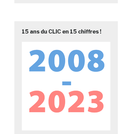
15 ans du CLIC en 15 chiffres !