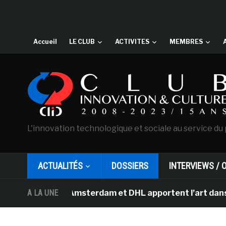
Accueil
LE CLUB
ACTIVITES
MEMBRES
L'innovation technologique et sociale au service du 
ACTUALITÉS
DOSSIERS
INTERVIEWS / 
 Gogh d’Amsterdam et DHL apportent l’art dans les salle
A LA UNE