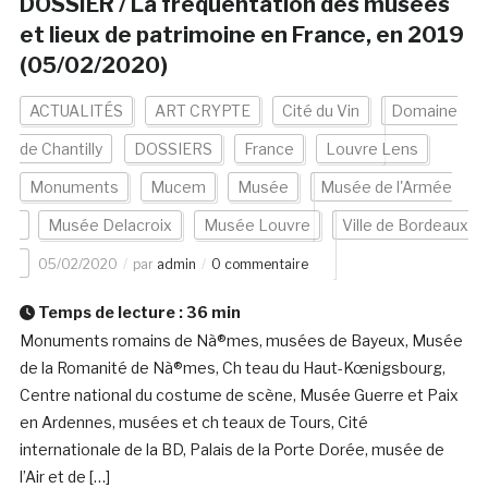
DOSSIER / La fréquentation des musées
et lieux de patrimoine en France, en 2019
(05/02/2020)
ACTUALITÉS
ART CRYPTE
Cité du Vin
Domaine
de Chantilly
DOSSIERS
France
Louvre Lens
Monuments
Mucem
Musée
Musée de l'Armée
Musée Delacroix
Musée Louvre
Ville de Bordeaux
05/02/2020
par
admin
0 commentaire
Temps de lecture :
36
min
Monuments romains de Nà®mes, musées de Bayeux, Musée
de la Romanité de Nà®mes, Ch teau du Haut-Kœnigsbourg,
Centre national du costume de scène, Musée Guerre et Paix
en Ardennes, musées et ch teaux de Tours, Cité
internationale de la BD, Palais de la Porte Dorée, musée de
l’Air et de […]