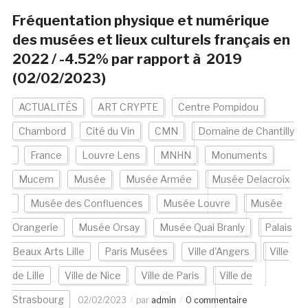
Fréquentation physique et numérique
des musées et lieux culturels français en
2022 / -4.52% par rapport à 2019
(02/02/2023)
ACTUALITÉS
ART CRYPTE
Centre Pompidou
Chambord
Cité du Vin
CMN
Domaine de Chantilly
France
Louvre Lens
MNHN
Monuments
Mucem
Musée
Musée Armée
Musée Delacroix
Musée des Confluences
Musée Louvre
Musée
Orangerie
Musée Orsay
Musée Quai Branly
Palais
Beaux Arts Lille
Paris Musées
Ville d'Angers
Ville
de Lille
Ville de Nice
Ville de Paris
Ville de
Strasbourg
02/02/2023
par
admin
0 commentaire