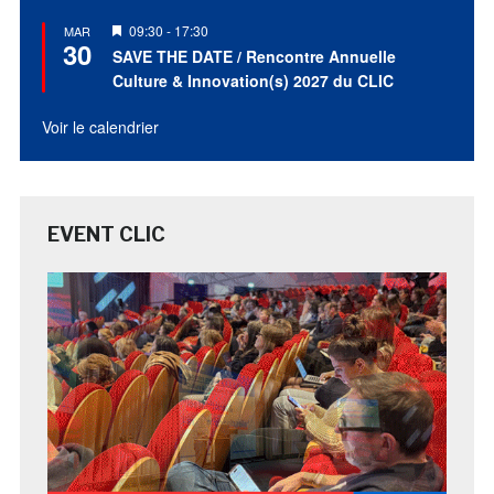
Mis
09:30
-
17:30
MAR
30
en
SAVE THE DATE / Rencontre Annuelle
avant
Culture & Innovation(s) 2027 du CLIC
Voir le calendrier
EVENT CLIC