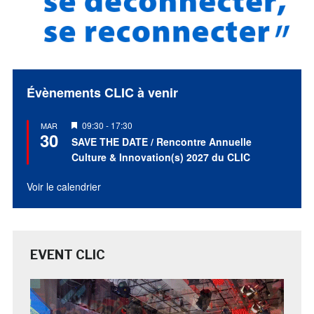
Évènements CLIC à venir
Mis
09:30
-
17:30
MAR
30
en
SAVE THE DATE / Rencontre Annuelle
avant
Culture & Innovation(s) 2027 du CLIC
Voir le calendrier
EVENT CLIC