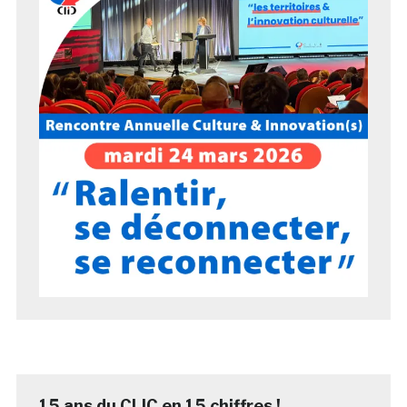
15 ans du CLIC en 15 chiffres !