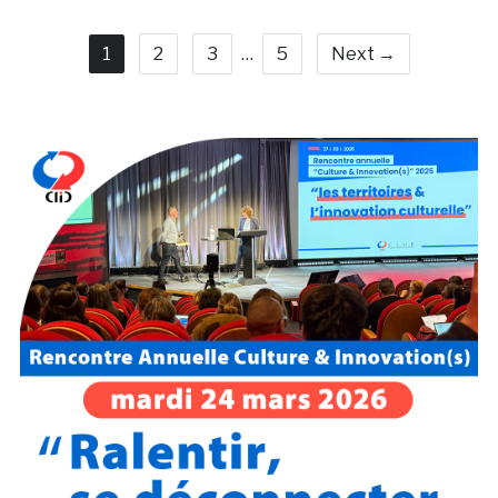
1
2
3
…
5
Next →