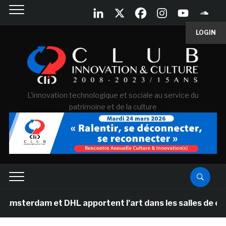
LOGIN
L'innovation technologique et sociale au service du
patrimoine et de la culture
 et DHL apportent l’art dans les salles de classe des é