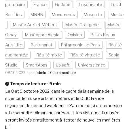
partenaire
France
Gedeon
Losonnante
Lucid
Realities
MNHN
Monuments
Mosquito
Musée
Musée Arts et Métiers
Musée Orangerie
Musée
Orsay
Muséoparc Alesia
Opixido
Palais Beaux
Arts Lille
Partenariat
Philarmonie de Paris
Réalité
augmentée
Réalité mixte
Réalité virtuelle
Saola
Studio
SmartApps
Ubisoft
Universcience
08/10/2022
par
admin
0 commentaire
Temps de lecture :
9
min
Le 8 et 9 octobre 2022, dans le cadre de la semaine de la
science, le musée arts et métiers et le CLIC France
organisent le second week-end « Patrimoine(s) en immersion
». Le samedi et dimanche après-midi, les visiteurs du musée
seront invités gratuitement à tester de nouvelles manières
[…]