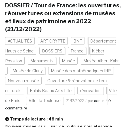
DOSSIER / Tour de France: les ouvertures,
réouvertures ou extensions de musées
et lieux de patrimoine en 2022
(21/12/2022)
ACTUALITÉS
ART CRYPTE
BNF
Département
Hauts de Seine
DOSSIERS
France
Kléber
Rossillon
Monuments
Musée
Musée Albert Kahn
Musée de Cluny
Musée des mathématiques IHP
Nouveau musée
Ouverture & rénovation de lieux
culturels
Palais Beaux Arts Lille
rénovation
Ville
de Paris
Ville de Toulouse
21/12/2022
par
admin
0
commentaire
Temps de lecture :
48
min
Nouveau musée Paul Dupuy de Toulouse, nouvel espace