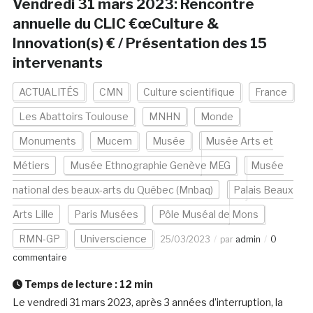
Vendredi 31 mars 2023: Rencontre
annuelle du CLIC €œCulture &
Innovation(s) € / Présentation des 15
intervenants
ACTUALITÉS
CMN
Culture scientifique
France
Les Abattoirs Toulouse
MNHN
Monde
Monuments
Mucem
Musée
Musée Arts et
Métiers
Musée Ethnographie Genève MEG
Musée
national des beaux-arts du Québec (Mnbaq)
Palais Beaux
Arts Lille
Paris Musées
Pôle Muséal de Mons
RMN-GP
Universcience
25/03/2023
par
admin
0
commentaire
Temps de lecture :
12
min
Le vendredi 31 mars 2023, après 3 années d’interruption, la