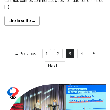
dans des centres commerciaux, des hôpitaux, des écoles ou
[…]
Lire la suite →
← Previous
1
2
3
4
5
Next →